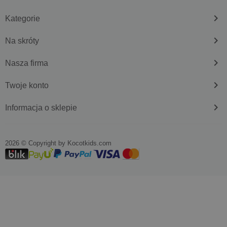
keyboard_arrow_right
Kategorie
keyboard_arrow_right
Na skróty
keyboard_arrow_right
Nasza firma
keyboard_arrow_right
Twoje konto
keyboard_arrow_right
Informacja o sklepie
2026 © Copyright by
kocotkids.com