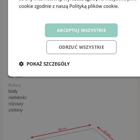
cookie zgodnie z naszą Polityką plików cookie.
Dowiedz
Głębokość szuflady
się więcej
33 cm
Maksymalne obciążenie
AKCEPTUJ WSZYSTKIE
3 kg
Paczki
2
ODRZUĆ WSZYSTKIE
Wzór
Zoo
POKAŻ SZCZEGÓŁY
Wysyłka
do 48h
Kolory
biały
niebieski
różowy
zielony