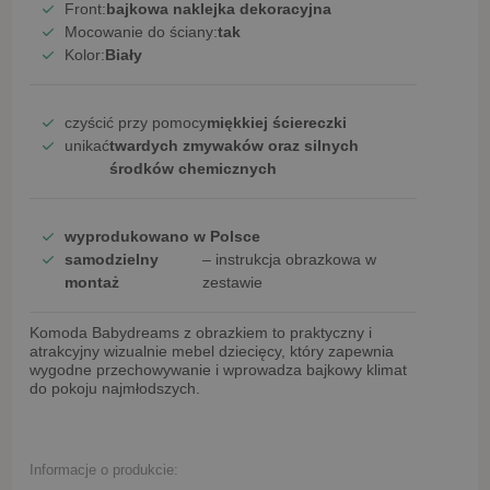
Front:
bajkowa naklejka dekoracyjna
Mocowanie do ściany:
tak
Kolor:
Biały
czyścić przy pomocy
miękkiej ściereczki
unikać
twardych zmywaków oraz silnych
środków chemicznych
wyprodukowano w Polsce
samodzielny
– instrukcja obrazkowa w
montaż
zestawie
Komoda Babydreams z obrazkiem
to praktyczny i
atrakcyjny wizualnie mebel dziecięcy, który zapewnia
wygodne przechowywanie i wprowadza bajkowy klimat
do pokoju najmłodszych.
Informacje o produkcie: