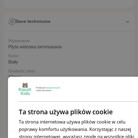
Dane techniczne
Wykonanie
Płyta wiórowa laminowana
Kolor
Biały
Grubość płyty
18mm
Długość
80,5
Szerokość
41 | 80 cm
Ta strona używa plików cookie
Wysokość
Ta strona internetowa używa plików cookie w celu
81 | 80,5 cm
poprawy komfortu użytkowania. Korzystając z naszej
Wysokość frontu szuflady
strony internetowej, wyrażasz zgodę na wszystkie pliki
24 cm