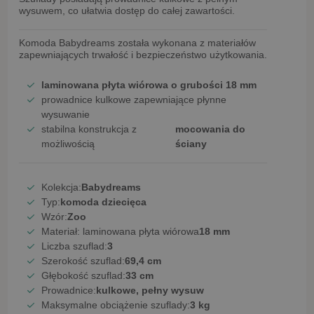
wysuwem
, co ułatwia dostęp do całej zawartości.
Komoda Babydreams została wykonana z materiałów
zapewniających trwałość i bezpieczeństwo użytkowania.
laminowana płyta wiórowa o grubości 18 mm
prowadnice kulkowe zapewniające płynne
wysuwanie
stabilna konstrukcja z
mocowania do
możliwością
ściany
Kolekcja:
Babydreams
Typ:
komoda dziecięca
Wzór:
Zoo
Materiał: laminowana płyta wiórowa
18 mm
Liczba szuflad:
3
Szerokość szuflad:
69,4 cm
Głębokość szuflad:
33 cm
Prowadnice:
kulkowe, pełny wysuw
Maksymalne obciążenie szuflady:
3 kg