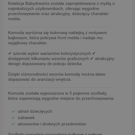
Kolekcja
Babydreams
została zaprojektowana z myślą o
najmłodszych użytkownikach, oferując wygodne
przechowywanie oraz atrakcyjny, dziecięcy charakter
mebla.
Komoda wyróżnia się
kolorową naklejką z motywem
bajkowym
, która pokrywa front mebla i nadaje mu
wyjątkowy charakter.
✔ szeroki wybór
wariantów kolorystycznych
✔
dostępność
kilkunastu wzorów graficznych
✔ atrakcyjny
design dopasowany do pokoju dziecka
Dzięki różnorodności wzorów komodę można łatwo
dopasować do aranżacji wnętrza.
Komoda została wyposażona w
3 pojemne szuflady
,
które zapewniają wygodne miejsce do przechowywania:
ubrań dziecięcych
zabawek
akcesoriów i drobnych przedmiotów
Szuflady posiadają
prowadnice kulkowe z pełnym