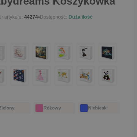
bydreams Koszykówka
r artykułu:
44274
Dostępność:
Duża ilość
Zielony
Różowy
Niebieski