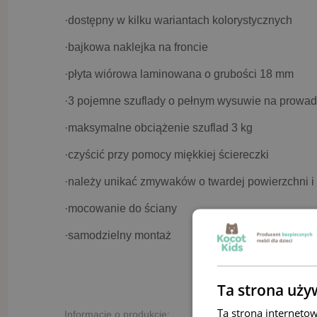
·dostępny w kilku wariantach kolorystycznych
·bajkowa naklejka na froncie
·płyta wiórowa laminowana o grubości 18 mm
·3 pojemne szuflady o pełnym wysuwie na prowa
·maksymalne obciążenie szuflad 3 kg
·czyścić przy pomocy miękkiej ściereczki
·należy unikać zmywaków o twardej powierzchni i
·mocowanie do ściany
·samodzielny montaż
Ta strona uży
Ta strona interneto
Informacje o produkcie: