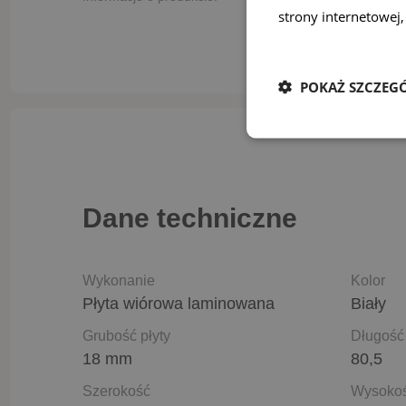
strony internetowej,
Dowiedz się więcej
POKAŻ SZCZEG
Dane techniczne
Wykonanie
Kolor
Płyta wiórowa laminowana
Biały
Grubość płyty
Długość
18 mm
80,5
Szerokość
Wysoko