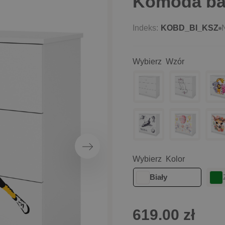
Komoda ba
Indeks:
KOBD_BI_KSZ
N
Wybierz Wzór
Następny
Wybierz Kolor
Biały
619.00 zł