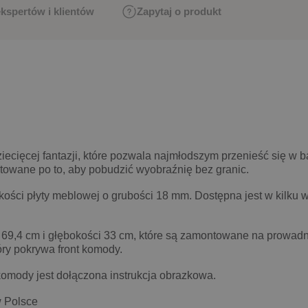
ekspertów i klientów
Zapytaj o produkt
ecięcej fantazji, które pozwala najmłodszym przenieść się w 
ktowane po to, aby pobudzić wyobraźnię bez granic.
ści płyty meblowej o grubości 18 mm. Dostępna jest w kilku w
 69,4 cm i głębokości 33 cm, które są zamontowane na prowad
tóry pokrywa front komody.
komody jest dołączona instrukcja obrazkowa.
Polsce