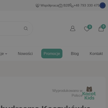
Współpraca
B2B
+48 793 330 475
0
0
cje
Nowości
Promocje
Blog
Kontakt
Wyprodukowano w
Polsce