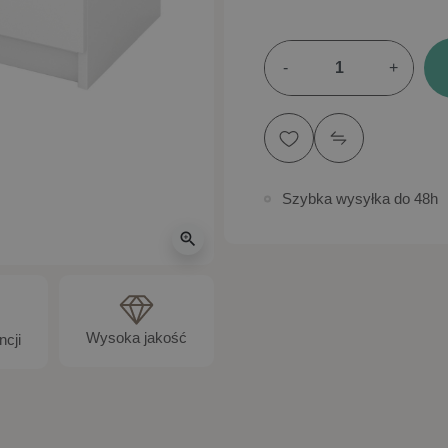
-
+
Szybka wysyłka do 48h
zoom_in
Wysoka jakość
ncji