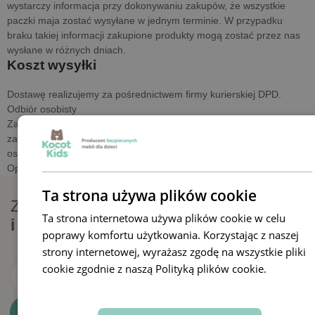
wystarczy informacja przy dokonywaniu zakupów, że wszystkie
paczki maja zostać wysyłane w jednym terminie. W przypadku
braku takiej informacji zakupione produkty mogą zostać przez nas
wysłane w różnych dniach.
Koszt wysyłki
Dostawę realizujemy za pośrednictwem firmy kurierskiej DPD.
Odbiór osobisty
Zakupione produkty można odebrać osobiście po złożeniu
zamówienia przez sklep internetowy po wybraniu opcji odbioru
osobistego pod adresem ul. Bolesława Chrobrego 17, 45-580
Opole (czynne w dni robocze od 8.00 do 16.00).
Ta strona używa plików cookie
Zapisz się do newslettera
Ta strona internetowa używa plików cookie w celu
i odbierz 10% rabatu
poprawy komfortu użytkowania. Korzystając z naszej
strony internetowej, wyrażasz zgodę na wszystkie pliki
cookie zgodnie z naszą Polityką plików cookie.
Dowiedz
się więcej