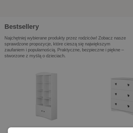
Bestsellery
Najchętniej wybierane produkty przez rodziców! Zobacz nasze
sprawdzone propozycje, które cieszą się największym
zaufaniem i popularnością. Praktyczne, bezpieczne i piękne –
stworzone z myślą o dzieciach.
(0)
(0)