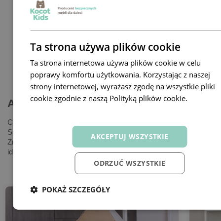
Regał Julia
Komoda Julia
Szybka wysyłka do 48h
Szybka wysyłka do 48h
Ta strona używa plików cookie
739,00 zł
779,00 zł
Ta strona internetowa używa plików cookie w celu
poprawy komfortu użytkowania. Korzystając z naszej
strony internetowej, wyrażasz zgodę na wszystkie pliki
cookie zgodnie z naszą Polityką plików cookie.
Dowiedz
Aktualności
się więcej
Chcesz stworzyć bezpieczny i inspirujący pokój dla dziecka?
Sprawdź nasze porady, inspiracje i praktyczne rozwiązania.
AKCEPTUJ WSZYSTKIE
Znajdziesz tu wszystko, czego potrzebujesz, by urządzić
idealną przestrzeń dla swojej pociechy.
ODRZUĆ WSZYSTKIE
POKAŻ SZCZEGÓŁY