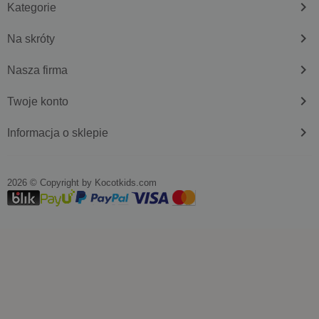
keyboard_arrow_right
Kategorie
keyboard_arrow_right
Na skróty
keyboard_arrow_right
Nasza firma
keyboard_arrow_right
Twoje konto
keyboard_arrow_right
Informacja o sklepie
2026 © Copyright by
kocotkids.com