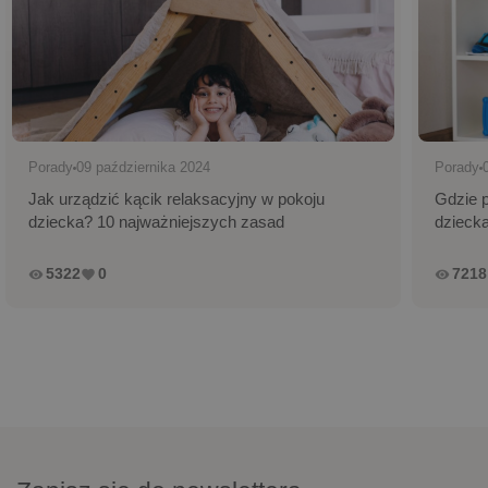
Porady
09 października 2024
Porady
Jak urządzić kącik relaksacyjny w pokoju
Gdzie 
dziecka? 10 najważniejszych zasad
dzieck
5322
0
7218
remove_red_eye
favorite
remove_red_eye