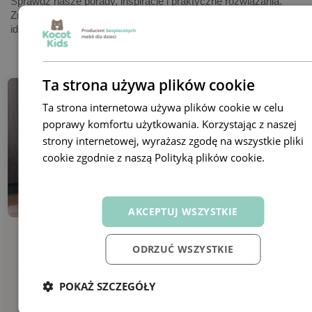
Sprawdź nasze porady, inspiracje i praktyczne rozwiązania.
Znajdziesz tu wszystko, czego potrzebujesz, by urządzić
idealną przestrzeń dla swojej pociechy.
Ta strona używa plików cookie
Ta strona internetowa używa plików cookie w celu
poprawy komfortu użytkowania. Korzystając z naszej
strony internetowej, wyrażasz zgodę na wszystkie pliki
cookie zgodnie z naszą Polityką plików cookie.
Dowiedz
się więcej
AKCEPTUJ WSZYSTKIE
Porady
09 października 2024
Porady
ODRZUĆ WSZYSTKIE
Jak urządzić kącik relaksacyjny w pokoju
Gdzie 
dziecka? 10 najważniejszych zasad
dzieck
POKAŻ SZCZEGÓŁY
5322
0
7218
remove_red_eye
favorite
remove_red_eye