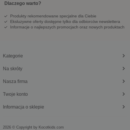
Dlaczego warto?
Produkty rekomendowane specjalne dla Ciebie
Eksluzywne oferty dostępne tylko dla odbiorców newslettera
Informacje o najlepszych promocjach oraz nowych produktach
keyboard_arrow_right
Kategorie
keyboard_arrow_right
Na skróty
keyboard_arrow_right
Nasza firma
keyboard_arrow_right
Twoje konto
keyboard_arrow_right
Informacja o sklepie
2026 © Copyright by
kocotkids.com