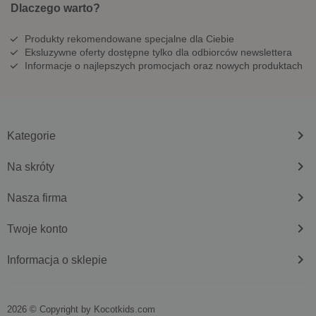
Dlaczego warto?
Produkty rekomendowane specjalne dla Ciebie
Eksluzywne oferty dostępne tylko dla odbiorców newslettera
Informacje o najlepszych promocjach oraz nowych produktach
keyboard_arrow_right
Kategorie
keyboard_arrow_right
Na skróty
keyboard_arrow_right
Nasza firma
keyboard_arrow_right
Twoje konto
keyboard_arrow_right
Informacja o sklepie
2026 © Copyright by
kocotkids.com