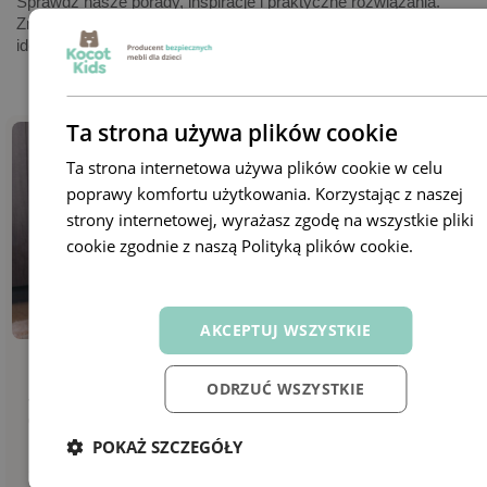
Sprawdź nasze porady, inspiracje i praktyczne rozwiązania.
Znajdziesz tu wszystko, czego potrzebujesz, by urządzić
idealną przestrzeń dla swojej pociechy.
Ta strona używa plików cookie
Ta strona internetowa używa plików cookie w celu
poprawy komfortu użytkowania. Korzystając z naszej
strony internetowej, wyrażasz zgodę na wszystkie pliki
cookie zgodnie z naszą Polityką plików cookie.
Dowiedz
się więcej
AKCEPTUJ WSZYSTKIE
Porady
09 października 2024
Porady
ODRZUĆ WSZYSTKIE
Jak urządzić kącik relaksacyjny w pokoju
Gdzie 
dziecka? 10 najważniejszych zasad
dzieck
POKAŻ SZCZEGÓŁY
5322
0
7218
remove_red_eye
favorite
remove_red_eye