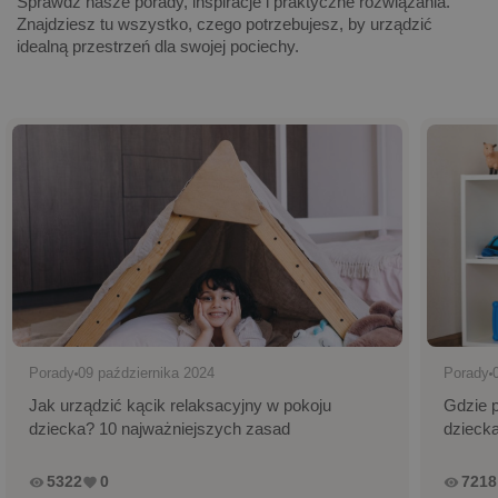
Sprawdź nasze porady, inspiracje i praktyczne rozwiązania.
Znajdziesz tu wszystko, czego potrzebujesz, by urządzić
idealną przestrzeń dla swojej pociechy.
Porady
09 października 2024
Porady
Jak urządzić kącik relaksacyjny w pokoju
Gdzie 
dziecka? 10 najważniejszych zasad
dzieck
5322
0
7218
remove_red_eye
favorite
remove_red_eye