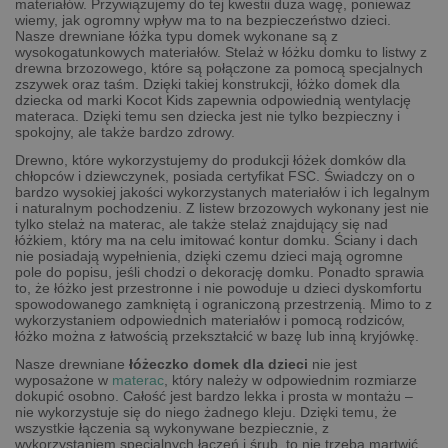
materiałów. Przywiązujemy do tej kwestii duża wagę, ponieważ
wiemy, jak ogromny wpływ ma to na bezpieczeństwo dzieci.
Nasze drewniane łóżka typu domek wykonane są z
wysokogatunkowych materiałów. Stelaż w łóżku domku to listwy z
drewna brzozowego, które są połączone za pomocą specjalnych
zszywek oraz taśm. Dzięki takiej konstrukcji, łóżko domek dla
dziecka od marki Kocot Kids zapewnia odpowiednią wentylację
materaca. Dzięki temu sen dziecka jest nie tylko bezpieczny i
spokojny, ale także bardzo zdrowy.
Drewno, które wykorzystujemy do produkcji łóżek domków dla
chłopców i dziewczynek, posiada certyfikat FSC. Świadczy on o
bardzo wysokiej jakości wykorzystanych materiałów i ich legalnym
i naturalnym pochodzeniu. Z listew brzozowych wykonany jest nie
tylko stelaż na materac, ale także stelaż znajdujący się nad
łóżkiem, który ma na celu imitować kontur domku. Ściany i dach
nie posiadają wypełnienia, dzięki czemu dzieci mają ogromne
pole do popisu, jeśli chodzi o dekorację domku. Ponadto sprawia
to, że łóżko jest przestronne i nie powoduje u dzieci dyskomfortu
spowodowanego zamkniętą i ograniczoną przestrzenią. Mimo to z
wykorzystaniem odpowiednich materiałów i pomocą rodziców,
łóżko można z łatwością przekształcić w bazę lub inną kryjówkę.
Nasze drewniane
łóżeczko domek dla dzieci
nie jest
wyposażone w
materac
, który należy w odpowiednim rozmiarze
dokupić osobno. Całość jest bardzo lekka i prosta w montażu –
nie wykorzystuje się do niego żadnego kleju. Dzięki temu, że
wszystkie łączenia są wykonywane bezpiecznie, z
wykorzystaniem specjalnych łączeń i śrub, to nie trzeba martwić