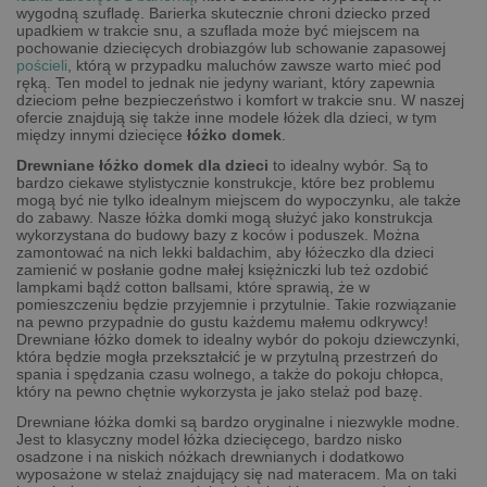
wygodną szufladę. Barierka skutecznie chroni dziecko przed
upadkiem w trakcie snu, a szuflada może być miejscem na
pochowanie dziecięcych drobiazgów lub schowanie zapasowej
pościeli
, którą w przypadku maluchów zawsze warto mieć pod
ręką. Ten model to jednak nie jedyny wariant, który zapewnia
dzieciom pełne bezpieczeństwo i komfort w trakcie snu. W naszej
ofercie znajdują się także inne modele łóżek dla dzieci, w tym
między innymi dziecięce
łóżko domek
.
Drewniane łóżko domek dla dzieci
to idealny wybór. Są to
bardzo ciekawe stylistycznie konstrukcje, które bez problemu
mogą być nie tylko idealnym miejscem do wypoczynku, ale także
do zabawy. Nasze łóżka domki mogą służyć jako konstrukcja
wykorzystana do budowy bazy z koców i poduszek. Można
zamontować na nich lekki baldachim, aby łóżeczko dla dzieci
zamienić w posłanie godne małej księżniczki lub też ozdobić
lampkami bądź cotton ballsami, które sprawią, że w
pomieszczeniu będzie przyjemnie i przytulnie. Takie rozwiązanie
na pewno przypadnie do gustu każdemu małemu odkrywcy!
Drewniane łóżko domek to idealny wybór do pokoju dziewczynki,
która będzie mogła przekształcić je w przytulną przestrzeń do
spania i spędzania czasu wolnego, a także do pokoju chłopca,
który na pewno chętnie wykorzysta je jako stelaż pod bazę.
Drewniane łóżka domki są bardzo oryginalne i niezwykle modne.
Jest to klasyczny model łóżka dziecięcego, bardzo nisko
osadzone i na niskich nóżkach drewnianych i dodatkowo
wyposażone w stelaż znajdujący się nad materacem. Ma on taki