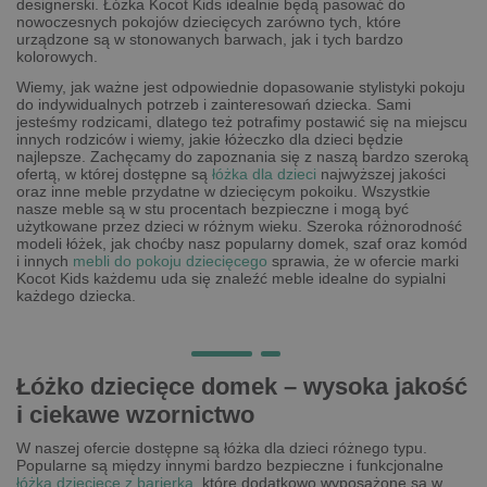
designerski. Łóżka Kocot Kids idealnie będą pasować do
nowoczesnych pokojów dziecięcych zarówno tych, które
urządzone są w stonowanych barwach, jak i tych bardzo
kolorowych.
Wiemy, jak ważne jest odpowiednie dopasowanie stylistyki pokoju
do indywidualnych potrzeb i zainteresowań dziecka. Sami
jesteśmy rodzicami, dlatego też potrafimy postawić się na miejscu
innych rodziców i wiemy, jakie łóżeczko dla dzieci będzie
najlepsze. Zachęcamy do zapoznania się z naszą bardzo szeroką
ofertą, w której dostępne są
łóżka dla dzieci
najwyższej jakości
oraz inne meble przydatne w dziecięcym pokoiku. Wszystkie
nasze meble są w stu procentach bezpieczne i mogą być
użytkowane przez dzieci w różnym wieku. Szeroka różnorodność
modeli łóżek, jak choćby nasz popularny domek, szaf oraz komód
i innych
mebli do pokoju dziecięcego
sprawia, że w ofercie marki
Kocot Kids każdemu uda się znaleźć meble idealne do sypialni
każdego dziecka.
Łóżko dziecięce domek – wysoka jakość
i ciekawe wzornictwo
W naszej ofercie dostępne są łóżka dla dzieci różnego typu.
Popularne są między innymi bardzo bezpieczne i funkcjonalne
łóżka dziecięce z barierką
, które dodatkowo wyposażone są w