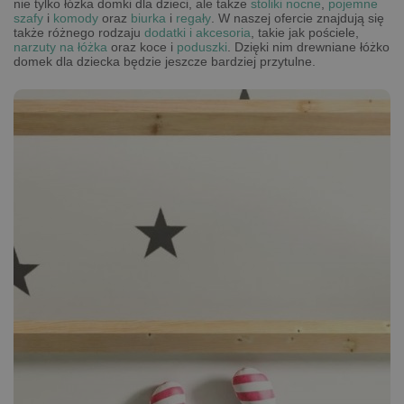
nie tylko łóżka domki dla dzieci, ale także
stoliki nocne
,
pojemne
szafy
i
komody
oraz
biurka
i
regały
. W naszej ofercie znajdują się
także różnego rodzaju
dodatki i akcesoria
, takie jak pościele,
narzuty na łóżka
oraz koce i
poduszki
. Dzięki nim drewniane łóżko
domek dla dziecka będzie jeszcze bardziej przytulne.