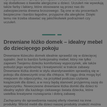
się dodatkowo o kwestie alergiczne u dzieci. Uczuleń nie wywołują
także farby i lakiery, które stosowane są przez nas do
zabezpieczenia drewna brzozowego. Są one w stu procentach
bezpieczne i bardzo łagodne, przyjazne dla alergików. Dzięki
temu nie trzeba obawiać się jakichkolwiek podrażnień czy
uczuleń.
Drewniane łóżko domek – idealny mebel
do dziecięcego pokoju
Drewniane łóżeczko domek idealnie sprawdzi się w dziecięcej
sypialni. Jest to bardzo funkcjonalny mebel, który nie tylko
zapewni Twojemu dziecku komfortowy wypoczynek, ale także
pobudzi jego wyobraźnię i kreatywność w trakcie zabawy.
Drewniane łóżka domki w stylu skandynawskim sprawdzą się w
pokoju dla dziewczynki oraz dla chłopca. W ciągu dnia mogą być
miejscem do odpoczynku, na przykład podczas czytania
książeczek dla dzieci, a w nocy będą stanowić przyjemną oazę do
wypoczynku. Nowoczesne drewniane łóżka domki dla dzieci to
idealny wybór dla każdego ciekawego świata dziecka, które
uwielbia kreatywne rozwiązania i dobrą zabawę.
Zachęcamy do sprawdzenia naszej oferty również na inne
produkty. Wśród mebli dla dzieci naszej produkty znaleźć można