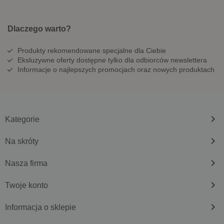
Dlaczego warto?
Produkty rekomendowane specjalne dla Ciebie
Eksluzywne oferty dostępne tylko dla odbiorców newslettera
Informacje o najlepszych promocjach oraz nowych produktach
keyboard_arrow_right
Kategorie
keyboard_arrow_right
Na skróty
keyboard_arrow_right
Nasza firma
keyboard_arrow_right
Twoje konto
keyboard_arrow_right
Informacja o sklepie