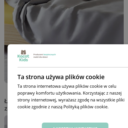
Ta strona używa plików cookie
Ta strona internetowa używa plików cookie w celu
poprawy komfortu użytkowania. Korzystając z naszej
strony internetowej, wyrażasz zgodę na wszystkie pliki
Łóżko domek to wysoka jakość w parze
cookie zgodnie z naszą Polityką plików cookie.
Dowiedz
z komfortem i bezpieczeństwem
się więcej