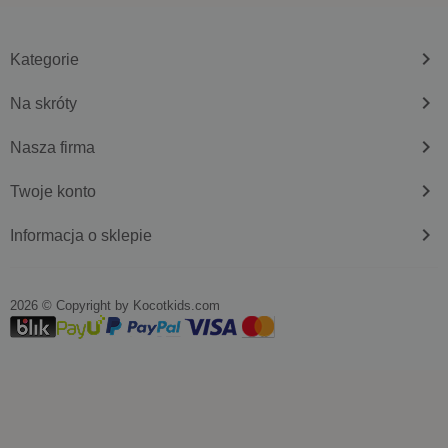
keyboard_arrow_right
Kategorie
keyboard_arrow_right
Na skróty
keyboard_arrow_right
Nasza firma
keyboard_arrow_right
Twoje konto
keyboard_arrow_right
Informacja o sklepie
2026 © Copyright by
kocotkids.com