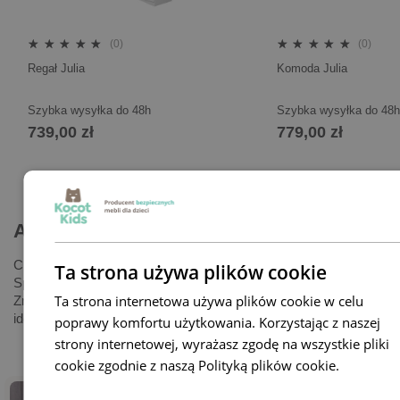
(0)
(0)
Regał Julia
Komoda Julia
Szybka wysyłka do 48h
Szybka wysyłka do 48h
739,00 zł
779,00 zł
Aktualności
Chcesz stworzyć bezpieczny i inspirujący pokój dla dziecka?
Ta strona używa plików cookie
Sprawdź nasze porady, inspiracje i praktyczne rozwiązania.
Ta strona internetowa używa plików cookie w celu
Znajdziesz tu wszystko, czego potrzebujesz, by urządzić
idealną przestrzeń dla swojej pociechy.
poprawy komfortu użytkowania. Korzystając z naszej
strony internetowej, wyrażasz zgodę na wszystkie pliki
cookie zgodnie z naszą Polityką plików cookie.
Dowiedz
się więcej