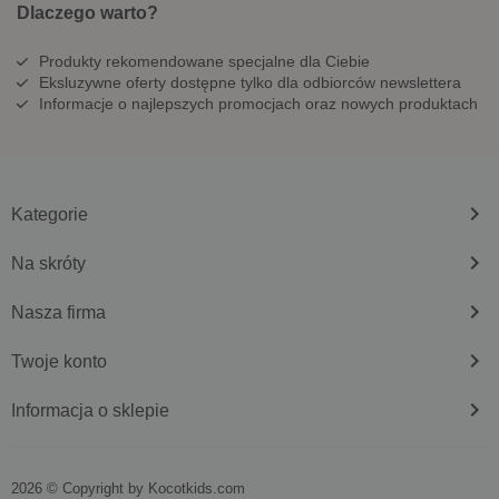
Dlaczego warto?
Produkty rekomendowane specjalne dla Ciebie
Eksluzywne oferty dostępne tylko dla odbiorców newslettera
Informacje o najlepszych promocjach oraz nowych produktach
keyboard_arrow_right
Kategorie
keyboard_arrow_right
Na skróty
keyboard_arrow_right
Nasza firma
keyboard_arrow_right
Twoje konto
keyboard_arrow_right
Informacja o sklepie
2026 © Copyright by
kocotkids.com