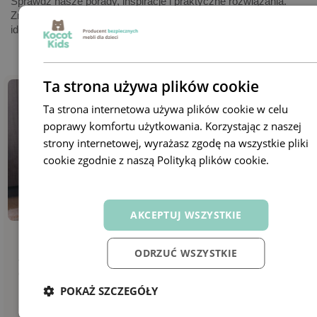
Sprawdź nasze porady, inspiracje i praktyczne rozwiązania.
Znajdziesz tu wszystko, czego potrzebujesz, by urządzić
idealną przestrzeń dla swojej pociechy.
Ta strona używa plików cookie
Ta strona internetowa używa plików cookie w celu
poprawy komfortu użytkowania. Korzystając z naszej
strony internetowej, wyrażasz zgodę na wszystkie pliki
cookie zgodnie z naszą Polityką plików cookie.
Dowiedz
się więcej
AKCEPTUJ WSZYSTKIE
Porady
09 października 2024
Porady
ODRZUĆ WSZYSTKIE
Jak urządzić kącik relaksacyjny w pokoju
Gdzie 
dziecka? 10 najważniejszych zasad
dzieck
POKAŻ SZCZEGÓŁY
5322
0
7218
remove_red_eye
favorite
remove_red_eye