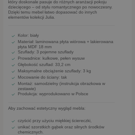
który doskonale pasuje do różnych aranżacji pokoju
dziecięcego – od stylu romantycznego po nowoczesny.
Dzięki temu mebel łatwo dopasować do innych
elementów kolekcji
Julia
.
Kolor:
biały
Materiał: laminowana płyta wiórowa + lakierowana
płyta MDF
18 mm
Szuflady:
3 pojemne szuflady
Prowadnice: kulkowe,
pełen wysuw
Głębokość szuflad:
33,2 cm
Maksymalne obciążenie szuflady:
3 kg
Mocowanie do ściany: tak
Montaż: samodzielny (instrukcja obrazkowa w
zestawie)
Produkcja:
wyprodukowano w Polsce
Aby zachować estetyczny wygląd mebla:
czyścić przy użyciu
miękkiej ściereczki
,
unikać
szorstkich gąbek oraz silnych środków
chemicznych
.