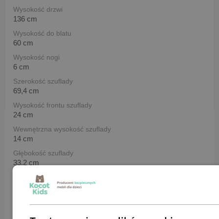
Wysokość drzwi
136 cm
Wysokość do blatu
60 cm
Wysokość nogi
6 cm
Szerokość szuflady
69,4 cm
Wysokość frontu szuflady
24 cm
Wewnętrzna wysokość szuflady
14 cm
Głębokość szuflady
33,2 cm
Szerokość półki
40,2 cm
Szerokość otwartej półki
42 cm