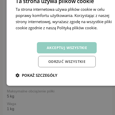
Ta strona używa plików cookie
Szerokość zamykanej półki
36,4 cm
Ta strona internetowa używa plików cookie w celu
poprawy komfortu użytkowania. Korzystając z naszej
Wysokość otwartej półki
29 cm
strony internetowej, wyrażasz zgodę na wszystkie pliki
cookie zgodnie z naszą Polityką plików cookie.
Dowiedz
Wysokość zamykanej półki
40,7 cm
się więcej
Głębokość otwartej półki
41 cm
AKCEPTUJ WSZYSTKIE
Głębokość zamykanej półki
41,5 cm
ODRZUĆ WSZYSTKIE
Głębokość półki
49,2 cm
POKAŻ SZCZEGÓŁY
Maksymalne obciążenie szuflady
3 kg
Maksymalne obciążenie półki
5 kg
Waga
1 kg