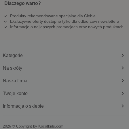
Dlaczego warto?
Produkty rekomendowane specjalne dla Ciebie
Eksluzywne oferty dostępne tylko dla odbiorców newslettera
Informacje o najlepszych promocjach oraz nowych produktach
keyboard_arrow_right
Kategorie
keyboard_arrow_right
Na skróty
keyboard_arrow_right
Nasza firma
keyboard_arrow_right
Twoje konto
keyboard_arrow_right
Informacja o sklepie
2026 © Copyright by
kocotkids.com