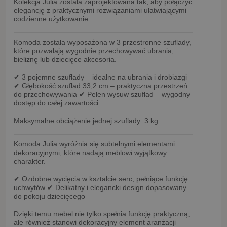
Kolekcja
Julia
została zaprojektowana tak, aby połączyć
elegancję z praktycznymi rozwiązaniami ułatwiającymi
codzienne użytkowanie.
Komoda została wyposażona w
3 przestronne szuflady
,
które pozwalają wygodnie przechowywać ubrania,
bieliznę lub dziecięce akcesoria.
✔
3 pojemne szuflady
– idealne na ubrania i drobiazgi
✔
Głębokość szuflad 33,2 cm
– praktyczna przestrzeń
do przechowywania
✔
Pełen wysuw szuflad
– wygodny
dostęp do całej zawartości
Maksymalne obciążenie jednej szuflady:
3 kg
.
Komoda Julia wyróżnia się subtelnymi elementami
dekoracyjnymi, które nadają meblowi wyjątkowy
charakter.
✔
Ozdobne wycięcia w kształcie serc
, pełniące funkcję
uchwytów
✔ Delikatny i elegancki design dopasowany
do pokoju dziecięcego
Dzięki temu mebel nie tylko spełnia funkcję praktyczną,
ale również stanowi dekoracyjny element aranżacji