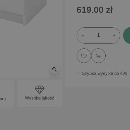
619.00 zł
-
+
zoom_in
Szybka wysyłka do 48h
Wysoka jakość
ncji