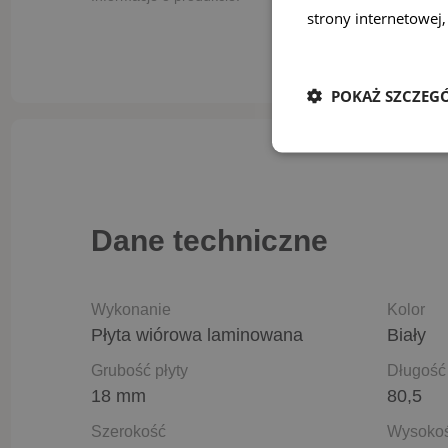
strony internetowej,
Dowiedz się więcej
POKAŻ SZCZEG
Dane techniczne
Wykonanie
Kolor
Płyta wiórowa laminowana
Biały
Grubość płyty
Długość
18 mm
80,5
Szerokość
Wysoko