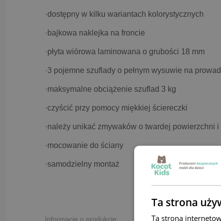
·dostępny w kilku wariantach kolorystycznych
·bajkowa naklejka na froncie
·płyta wiórowa laminowana o grubości 18 mm
·3 pojemne szuflady o pełnym wysuwie na prowa
·maksymalne obciążenie szuflad 3 kg
·czyścić przy pomocy miękkiej ściereczki
·należy unikać zmywaków o twardej powierzchni i
·mocowanie do ściany
·samodzielny montaż
Ta strona uży
Ta strona interneto
Informacje o produkcie: