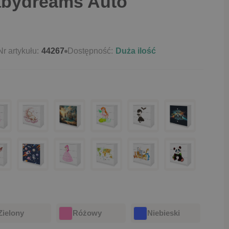
bydreams Auto
Nr artykułu:
44267
Dostępność:
Duża ilość
Zielony
Różowy
Niebieski