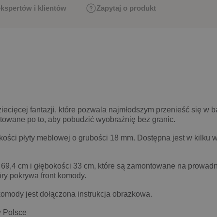
ekspertów i klientów
Zapytaj o produkt
ecięcej fantazji, które pozwala najmłodszym przenieść się w 
ktowane po to, aby pobudzić wyobraźnię bez granic.
ści płyty meblowej o grubości 18 mm. Dostępna jest w kilku w
 69,4 cm i głębokości 33 cm, które są zamontowane na prowad
tóry pokrywa front komody.
komody jest dołączona instrukcja obrazkowa.
Polsce