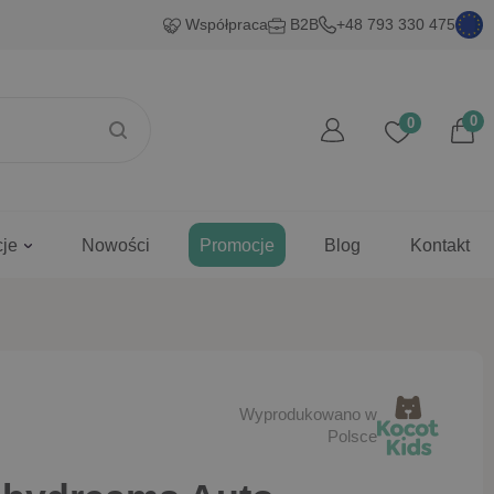
Współpraca
B2B
+48 793 330 475
0
0
cje
Nowości
Promocje
Blog
Kontakt
Wyprodukowano w
Polsce