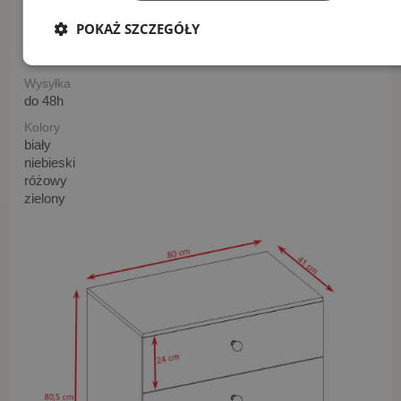
2
POKAŻ SZCZEGÓŁY
Wzór
Bambi
Wysyłka
do 48h
Kolory
biały
niebieski
różowy
zielony