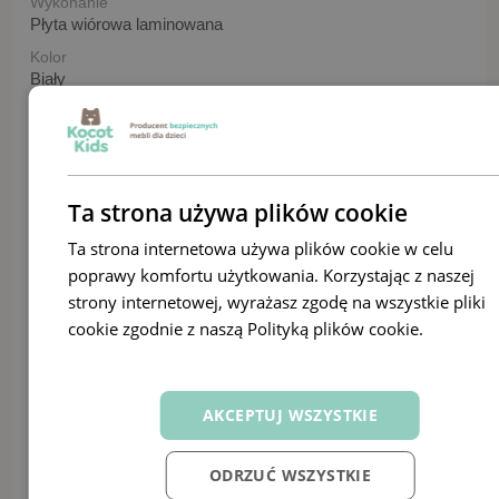
Wykonanie
Płyta wiórowa laminowana
Kolor
Biały
Grubość płyty
18 mm
Długość
80,5
Ta strona używa plików cookie
Szerokość
41 | 80 cm
Ta strona internetowa używa plików cookie w celu
poprawy komfortu użytkowania. Korzystając z naszej
Wysokość
81 | 80,5 cm
strony internetowej, wyrażasz zgodę na wszystkie pliki
cookie zgodnie z naszą Polityką plików cookie.
Dowiedz
Wysokość frontu szuflady
24 cm
się więcej
Głębokość szuflady
33 cm
AKCEPTUJ WSZYSTKIE
Maksymalne obciążenie
3 kg
ODRZUĆ WSZYSTKIE
Paczki