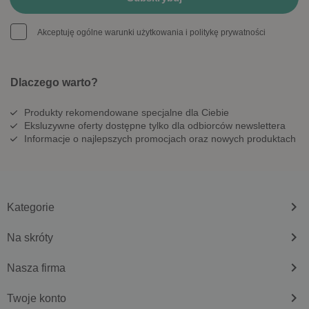
Akceptuję ogólne warunki użytkowania i politykę prywatności
Dlaczego warto?
Produkty rekomendowane specjalne dla Ciebie
Eksluzywne oferty dostępne tylko dla odbiorców newslettera
Informacje o najlepszych promocjach oraz nowych produktach
keyboard_arrow_right
Kategorie
keyboard_arrow_right
Na skróty
keyboard_arrow_right
Nasza firma
keyboard_arrow_right
Twoje konto