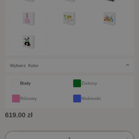
Wybierz Kolor
Biały
Zielony
Różowy
Niebieski
619.00 zł