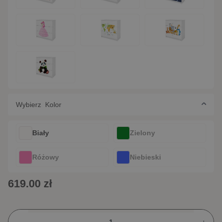
Wybierz Kolor
Biały
Zielony
Różowy
Niebieski
619.00 zł