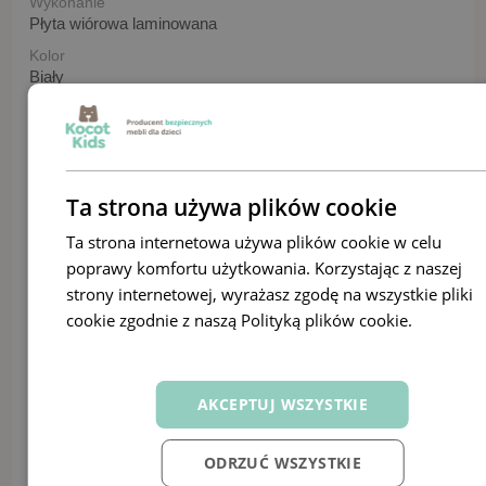
Wykonanie
Płyta wiórowa laminowana
Kolor
Biały
Grubość płyty
18 mm
Długość
80,5
Ta strona używa plików cookie
Szerokość
41 | 80 cm
Ta strona internetowa używa plików cookie w celu
poprawy komfortu użytkowania. Korzystając z naszej
Wysokość
81 | 80,5 cm
strony internetowej, wyrażasz zgodę na wszystkie pliki
cookie zgodnie z naszą Polityką plików cookie.
Dowiedz
Wysokość frontu szuflady
24 cm
się więcej
Głębokość szuflady
33 cm
AKCEPTUJ WSZYSTKIE
Maksymalne obciążenie
3 kg
ODRZUĆ WSZYSTKIE
Paczki