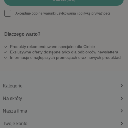
Akceptuję ogólne warunki użytkowania i politykę prywatności
Dlaczego warto?
Produkty rekomendowane specjalne dla Ciebie
Eksluzywne oferty dostępne tylko dla odbiorców newslettera
Informacje o najlepszych promocjach oraz nowych produktach
keyboard_arrow_right
Kategorie
keyboard_arrow_right
Na skróty
keyboard_arrow_right
Nasza firma
keyboard_arrow_right
Twoje konto