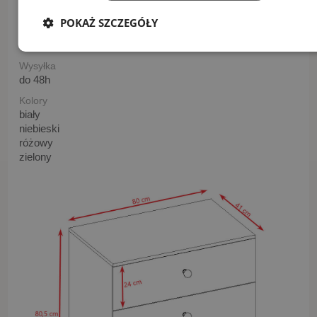
2
POKAŻ SZCZEGÓŁY
Wzór
Mapa
Wysyłka
do 48h
Kolory
biały
niebieski
różowy
zielony