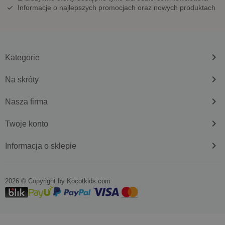
Informacje o najlepszych promocjach oraz nowych produktach
keyboard_arrow_right
Kategorie
keyboard_arrow_right
Na skróty
keyboard_arrow_right
Nasza firma
keyboard_arrow_right
Twoje konto
keyboard_arrow_right
Informacja o sklepie
2026 © Copyright by
kocotkids.com