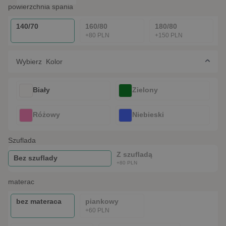
powierzchnia spania
140/70
160/80
180/80
+80 PLN
+150 PLN
Wybierz Kolor
Biały
Zielony
Różowy
Niebieski
szuflada
Z szufladą
Bez szuflady
+80 PLN
materac
bez materaca
piankowy
+60 PLN