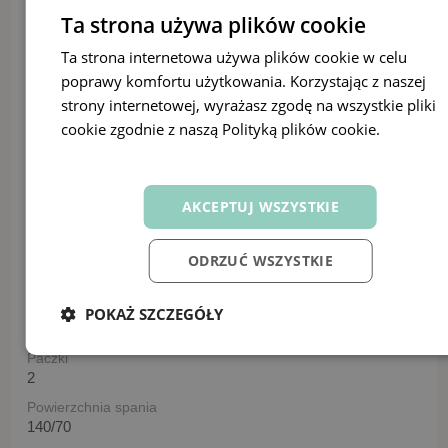
Wysokość
Ta strona używa plików cookie
144
Ta strona internetowa używa plików cookie w celu
Wysokość frontu
poprawy komfortu użytkowania. Korzystając z naszej
61 cm
strony internetowej, wyrażasz zgodę na wszystkie pliki
Wysokość frontu szuflady
cookie zgodnie z naszą Polityką plików cookie.
Dowiedz
15 cm
się więcej
Głębokość szuflady
58 cm
AKCEPTUJ WSZYSTKIE
Maksymalne obciążenie szuflady
100 kg
ODRZUĆ WSZYSTKIE
Maksymalne obciążenie
6 kg
Materac
POKAŻ SZCZEGÓŁY
bez materaca
Paczki
2
Powierzchnia spania
140/70