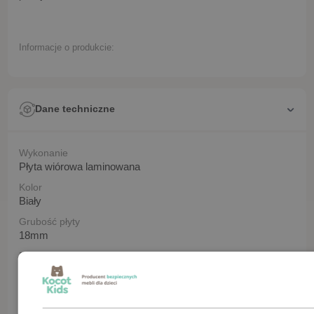
Informacje o produkcie:
Dane techniczne
Wykonanie
Płyta wiórowa laminowana
Kolor
Biały
Grubość płyty
18mm
Długość
61
Szerokość
90