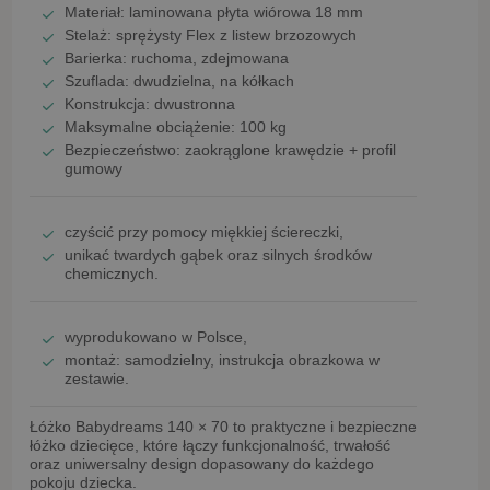
Materiał: laminowana płyta wiórowa
18 mm
Stelaż:
sprężysty Flex z listew brzozowych
Barierka:
ruchoma, zdejmowana
Szuflada:
dwudzielna, na kółkach
Konstrukcja:
dwustronna
Maksymalne obciążenie:
100 kg
Bezpieczeństwo:
zaokrąglone krawędzie + profil
gumowy
czyścić przy pomocy
miękkiej ściereczki
,
unikać
twardych gąbek oraz silnych środków
chemicznych
.
wyprodukowano w Polsce
,
montaż:
samodzielny
, instrukcja obrazkowa w
zestawie.
Łóżko Babydreams 140 × 70
to praktyczne i bezpieczne
łóżko dziecięce, które łączy funkcjonalność, trwałość
oraz uniwersalny design dopasowany do każdego
pokoju dziecka.