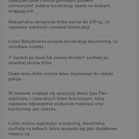
zabezpieczenie frontów
gumowym profilem
ochronnym
✔ solidna konstrukcja oparta na
śrubach
ściągających
Maksymalne obciążenie łóżka wynosi
do 100 kg
, co
zapewnia stabilność i trwałość konstrukcji.
Łóżko Babydreams posiada
konstrukcję dwustronną
, co
umożliwia montaż:
✔ barierki po lewej lub prawej stronie
✔ szuflady po
dowolnej stronie łóżka
Dzięki temu łóżko można łatwo dopasować do układu
pokoju.
W zestawie znajduje się
sprężysty stelaż typu Flex
wykonany z naturalnych
listew brzozowych
, który
zapewnia odpowiednie podparcie materaca oraz
komfortowy sen dziecka.
Łóżko można wyposażyć w
pojemną, dwudzielną
szufladę na kółkach
, która sprawdzi się jako dodatkowe
miejsce na: