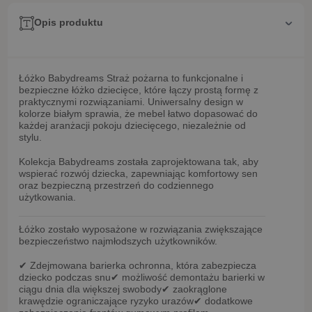
Opis produktu
Łóżko Babydreams Straż pożarna
to funkcjonalne i
bezpieczne łóżko dziecięce, które łączy prostą formę z
praktycznymi rozwiązaniami. Uniwersalny design w
kolorze białym sprawia, że mebel łatwo dopasować do
każdej aranżacji pokoju dziecięcego, niezależnie od
stylu.
Kolekcja
Babydreams
została zaprojektowana tak, aby
wspierać rozwój dziecka, zapewniając komfortowy sen
oraz bezpieczną przestrzeń do codziennego
użytkowania.
Łóżko zostało wyposażone w rozwiązania zwiększające
bezpieczeństwo najmłodszych użytkowników.
✔
Zdejmowana barierka ochronna
, która zabezpiecza
dziecko podczas snu
✔ możliwość
demontażu barierki w
ciągu dnia
dla większej swobody
✔
zaokrąglone
krawędzie
ograniczające ryzyko urazów
✔ dodatkowe