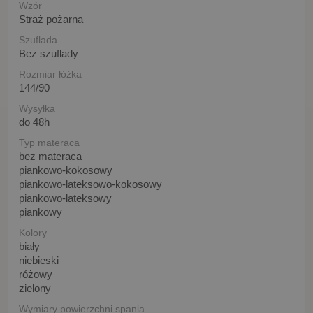
Wzór
Straż pożarna
Szuflada
Bez szuflady
Rozmiar łóźka
144/90
Wysyłka
do 48h
Typ materaca
bez materaca
piankowo-kokosowy
piankowo-lateksowo-kokosowy
piankowo-lateksowy
piankowy
Kolory
biały
niebieski
różowy
zielony
Wymiary powierzchni spania