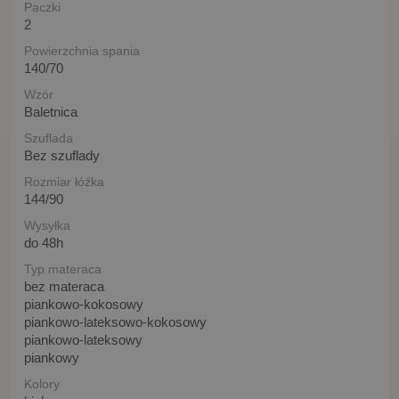
Paczki
2
Powierzchnia spania
140/70
Wzór
Baletnica
Szuflada
Bez szuflady
Rozmiar łóźka
144/90
Wysyłka
do 48h
Typ materaca
bez materaca
piankowo-kokosowy
piankowo-lateksowo-kokosowy
piankowo-lateksowy
piankowy
Kolory