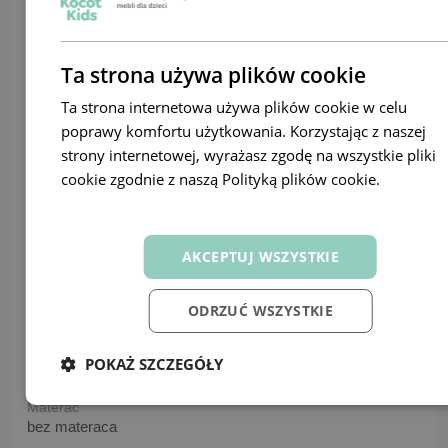
Szerokość frontu
80 / 90 / 90 cm
Wysokość
Ta strona używa plików cookie
144
Ta strona internetowa używa plików cookie w celu
Długość powierzchni spania
poprawy komfortu użytkowania. Korzystając z naszej
140 / 160 / 180 cm
strony internetowej, wyrażasz zgodę na wszystkie pliki
Szerokość powierzchni spania
cookie zgodnie z naszą Polityką plików cookie.
Dowiedz
70 / 80 / 80 cm
się więcej
Szerokość szuflady
127,6 / 147,6 / 167,6 cm
AKCEPTUJ WSZYSTKIE
Głębokość szuflady
58 cm
ODRZUĆ WSZYSTKIE
Maksymalne obciążenie szuflady
100 kg
Maksymalne obciążenie
POKAŻ SZCZEGÓŁY
6 kg
Materac
bez materaca