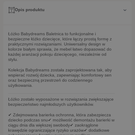
Opis produktu
Łóżko Babydreams Baletnica
to funkcjonalne i
bezpieczne łóżko dziecięce, które łączy prostą formę z
praktycznymi rozwiązaniami. Uniwersalny design w
kolorze białym sprawia, że mebel łatwo dopasować do
każdej aranżacji pokoju dziecięcego, niezależnie od
stylu.
Kolekcja
Babydreams
została zaprojektowana tak, aby
wspierać rozwój dziecka, zapewniając komfortowy sen
oraz bezpieczną przestrzeń do codziennego
użytkowania.
Łóżko zostało wyposażone w rozwiązania zwiększające
bezpieczeństwo najmłodszych użytkowników.
✔
Zdejmowana barierka ochronna
, która zabezpiecza
dziecko podczas snu
✔ możliwość
demontażu barierki w
ciągu dnia
dla większej swobody
✔
zaokrąglone
krawędzie
ograniczające ryzyko urazów
✔ dodatkowe