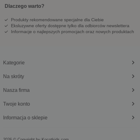
Dlaczego warto?
Produkty rekomendowane specjalne dla Ciebie
Eksluzywne oferty dostępne tylko dla odbiorców newslettera
Informacje o najlepszych promocjach oraz nowych produktach
keyboard_arrow_right
Kategorie
keyboard_arrow_right
Na skróty
keyboard_arrow_right
Nasza firma
keyboard_arrow_right
Twoje konto
keyboard_arrow_right
Informacja o sklepie
2026 © Copyright by
kocotkids.com