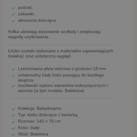
pościel,
zabawki,
akcesoria dziecięce.
Kółka ułatwiają wysuwanie szuflady i zwiększają
wygodę użytkowania.
Łóżko zostało wykonane z materiałów zapewniających
trwałość oraz estetyczny wygląd.
Laminowana płyta wiórowa o grubości 18 mm
uniwersalny
biały kolor
pasujący do każdego
wnętrza
możliwość wyboru wariantów kolorystycznych i
wzorów (w tym modelu:
Baletnica
)
Kolekcja:
Babydreams
Typ:
łóżko dziecięce z barierką
Rozmiar:
140 × 70 cm
Kolor:
biały
Wzór:
Baletnica