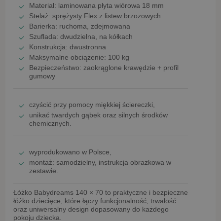
Materiał: laminowana płyta wiórowa
18 mm
Stelaż:
sprężysty Flex z listew brzozowych
Barierka:
ruchoma, zdejmowana
Szuflada:
dwudzielna, na kółkach
Konstrukcja:
dwustronna
Maksymalne obciążenie:
100 kg
Bezpieczeństwo:
zaokrąglone krawędzie + profil
gumowy
czyścić przy pomocy
miękkiej ściereczki
,
unikać
twardych gąbek oraz silnych środków
chemicznych
.
wyprodukowano w Polsce
,
montaż:
samodzielny
, instrukcja obrazkowa w
zestawie.
Łóżko Babydreams 140 × 70
to praktyczne i bezpieczne
łóżko dziecięce, które łączy funkcjonalność, trwałość
oraz uniwersalny design dopasowany do każdego
pokoju dziecka.