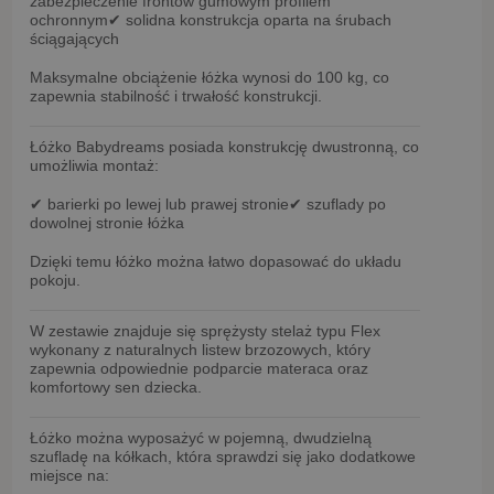
zabezpieczenie frontów
gumowym profilem
ochronnym
✔ solidna konstrukcja oparta na
śrubach
ściągających
Maksymalne obciążenie łóżka wynosi
do 100 kg
, co
zapewnia stabilność i trwałość konstrukcji.
Łóżko Babydreams posiada
konstrukcję dwustronną
, co
umożliwia montaż:
✔ barierki po lewej lub prawej stronie
✔ szuflady po
dowolnej stronie łóżka
Dzięki temu łóżko można łatwo dopasować do układu
pokoju.
W zestawie znajduje się
sprężysty stelaż typu Flex
wykonany z naturalnych
listew brzozowych
, który
zapewnia odpowiednie podparcie materaca oraz
komfortowy sen dziecka.
Łóżko można wyposażyć w
pojemną, dwudzielną
szufladę na kółkach
, która sprawdzi się jako dodatkowe
miejsce na: