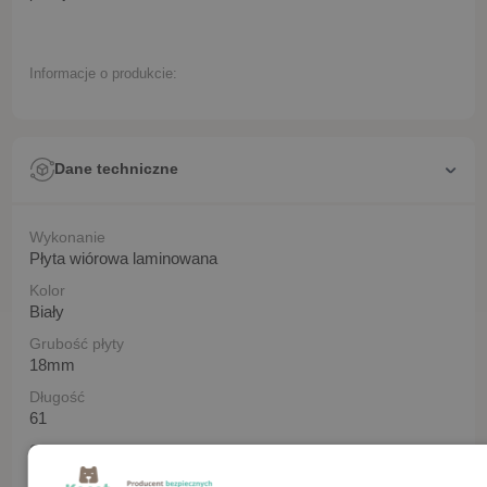
Informacje o produkcie:
Dane techniczne
Wykonanie
Płyta wiórowa laminowana
Kolor
Biały
Grubość płyty
18mm
Długość
61
Szerokość
90