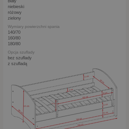
biały
niebieski
różowy
zielony
Wymiary powierzchni spania
140/70
160/80
180/80
Opcja szuflady
bez szuflady
z szufladą