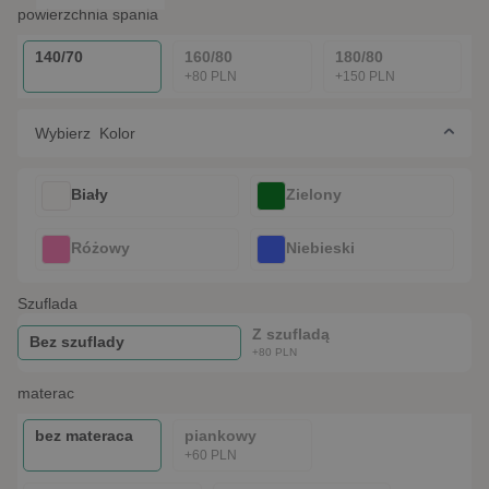
powierzchnia spania
140/70
160/80
180/80
+80 PLN
+150 PLN
Wybierz Kolor
Biały
Zielony
Różowy
Niebieski
szuflada
Z szufladą
Bez szuflady
+80 PLN
materac
bez materaca
piankowy
+60 PLN