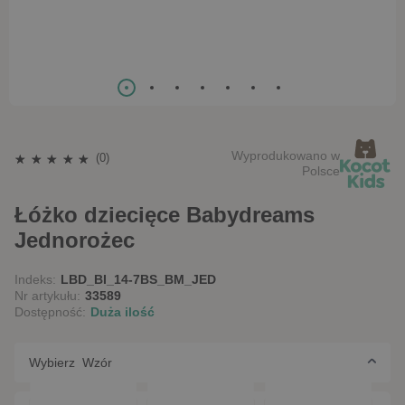
Wyprodukowano w
(0)
Polsce
Łóżko dziecięce Babydreams
Jednorożec
Indeks:
LBD_BI_14-7BS_BM_JED
Nr artykułu:
33589
Dostępność:
Duża ilość
Wybierz Wzór