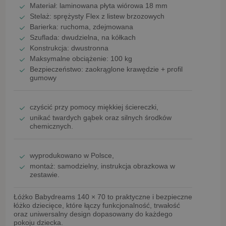
Materiał: laminowana płyta wiórowa
18 mm
Stelaż:
sprężysty Flex z listew brzozowych
Barierka:
ruchoma, zdejmowana
Szuflada:
dwudzielna, na kółkach
Konstrukcja:
dwustronna
Maksymalne obciążenie:
100 kg
Bezpieczeństwo:
zaokrąglone krawędzie + profil
gumowy
czyścić przy pomocy
miękkiej ściereczki
,
unikać
twardych gąbek oraz silnych środków
chemicznych
.
wyprodukowano w Polsce
,
montaż:
samodzielny
, instrukcja obrazkowa w
zestawie.
Łóżko Babydreams 140 × 70
to praktyczne i bezpieczne
łóżko dziecięce, które łączy funkcjonalność, trwałość
oraz uniwersalny design dopasowany do każdego
pokoju dziecka.