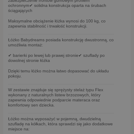
zabezpieczenie frontów
gumowym profilem
ochronnym
✔ solidna konstrukcja oparta na
śrubach
ściągających
Maksymalne obciążenie łóżka wynosi
do 100 kg
, co
zapewnia stabilność i trwałość konstrukcji.
Łóżko Babydreams posiada
konstrukcję dwustronną
, co
umożliwia montaż:
✔ barierki po lewej lub prawej stronie
✔ szuflady po
dowolnej stronie łóżka
Dzięki temu łóżko można łatwo dopasować do układu
pokoju.
W zestawie znajduje się
sprężysty stelaż typu Flex
wykonany z naturalnych
listew brzozowych
, który
zapewnia odpowiednie podparcie materaca oraz
komfortowy sen dziecka.
Łóżko można wyposażyć w
pojemną, dwudzielną
szufladę na kółkach
, która sprawdzi się jako dodatkowe
miejsce na: