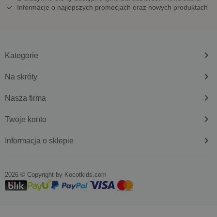
Informacje o najlepszych promocjach oraz nowych produktach
keyboard_arrow_right
Kategorie
keyboard_arrow_right
Na skróty
keyboard_arrow_right
Nasza firma
keyboard_arrow_right
Twoje konto
keyboard_arrow_right
Informacja o sklepie
2026 © Copyright by
kocotkids.com