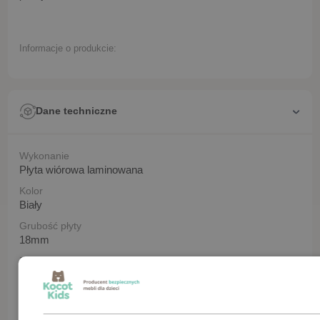
Informacje o produkcie:
Dane techniczne
Wykonanie
Płyta wiórowa laminowana
Kolor
Biały
Grubość płyty
18mm
Długość
61
Szerokość
90