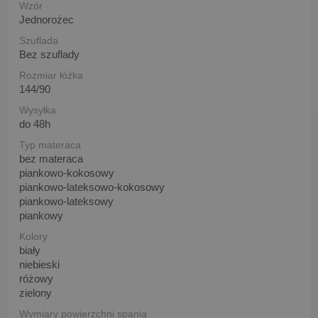
Wzór
Jednorożec
Szuflada
Bez szuflady
Rozmiar łóźka
144/90
Wysyłka
do 48h
Typ materaca
bez materaca
piankowo-kokosowy
piankowo-lateksowo-kokosowy
piankowo-lateksowy
piankowy
Kolory
biały
niebieski
różowy
zielony
Wymiary powierzchni spania