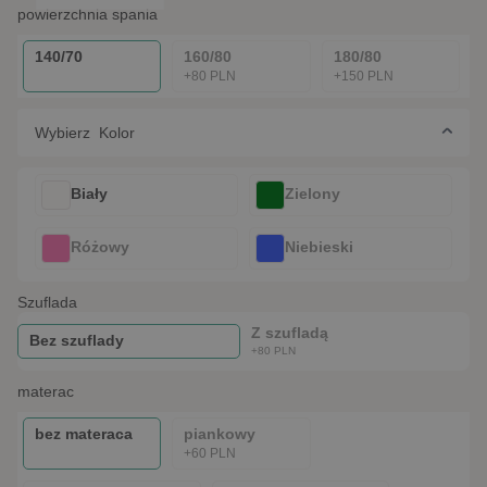
powierzchnia spania
140/70
160/80
180/80
+80 PLN
+150 PLN
Wybierz Kolor
Biały
Zielony
Różowy
Niebieski
szuflada
Z szufladą
Bez szuflady
+80 PLN
materac
bez materaca
piankowy
+60 PLN