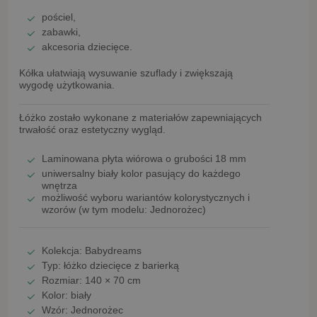
pościel,
zabawki,
akcesoria dziecięce.
Kółka ułatwiają wysuwanie szuflady i zwiększają
wygodę użytkowania.
Łóżko zostało wykonane z materiałów zapewniających
trwałość oraz estetyczny wygląd.
Laminowana płyta wiórowa o grubości 18 mm
uniwersalny
biały kolor
pasujący do każdego
wnętrza
możliwość wyboru wariantów kolorystycznych i
wzorów (w tym modelu:
Jednorożec
)
Kolekcja:
Babydreams
Typ:
łóżko dziecięce z barierką
Rozmiar:
140 × 70 cm
Kolor:
biały
Wzór:
Jednorożec