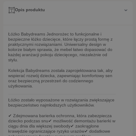
Opis produktu
Łóżko Babydreams Jednorożec
to funkcjonalne i
bezpieczne łóżko dziecięce, które łączy prostą formę z
praktycznymi rozwiązaniami. Uniwersalny design w
kolorze białym sprawia, że mebel łatwo dopasować do
każdej aranżacji pokoju dziecięcego, niezależnie od
stylu.
Kolekcja
Babydreams
została zaprojektowana tak, aby
wspierać rozwój dziecka, zapewniając komfortowy sen
oraz bezpieczną przestrzeń do codziennego
użytkowania.
Łóżko zostało wyposażone w rozwiązania zwiększające
bezpieczeństwo najmłodszych użytkowników.
✔
Zdejmowana barierka ochronna
, która zabezpiecza
dziecko podczas snu
✔ możliwość
demontażu barierki w
ciągu dnia
dla większej swobody
✔
zaokrąglone
krawędzie
ograniczające ryzyko urazów
✔ dodatkowe