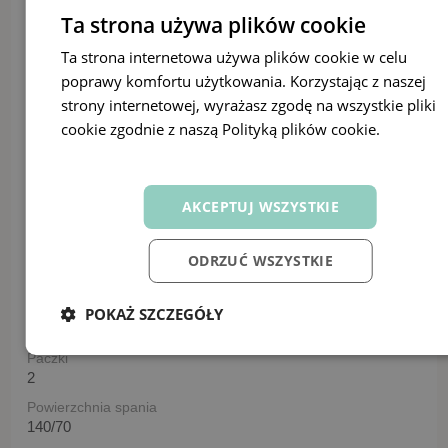
Wysokość
Ta strona używa plików cookie
144
Ta strona internetowa używa plików cookie w celu
Wysokość frontu
poprawy komfortu użytkowania. Korzystając z naszej
61 cm
strony internetowej, wyrażasz zgodę na wszystkie pliki
Wysokość frontu szuflady
cookie zgodnie z naszą Polityką plików cookie.
Dowiedz
15 cm
się więcej
Głębokość szuflady
58 cm
AKCEPTUJ WSZYSTKIE
Maksymalne obciążenie szuflady
100 kg
ODRZUĆ WSZYSTKIE
Maksymalne obciążenie
6 kg
Materac
POKAŻ SZCZEGÓŁY
bez materaca
Paczki
2
Powierzchnia spania
140/70