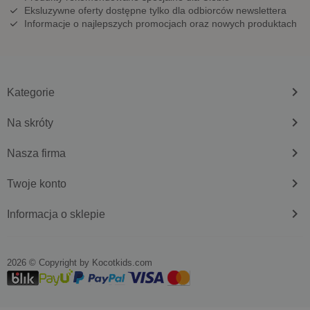
Eksluzywne oferty dostępne tylko dla odbiorców newslettera
Informacje o najlepszych promocjach oraz nowych produktach
keyboard_arrow_right
Kategorie
keyboard_arrow_right
Na skróty
keyboard_arrow_right
Nasza firma
keyboard_arrow_right
Twoje konto
keyboard_arrow_right
Informacja o sklepie
2026 © Copyright by
kocotkids.com