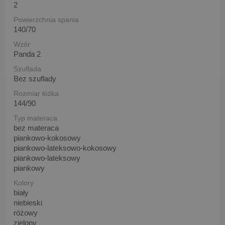
2
Powierzchnia spania
140/70
Wzór
Panda 2
Szuflada
Bez szuflady
Rozmiar łóźka
144/90
Typ materaca
bez materaca
piankowo-kokosowy
piankowo-lateksowo-kokosowy
piankowo-lateksowy
piankowy
Kolory
biały
niebieski
różowy
zielony