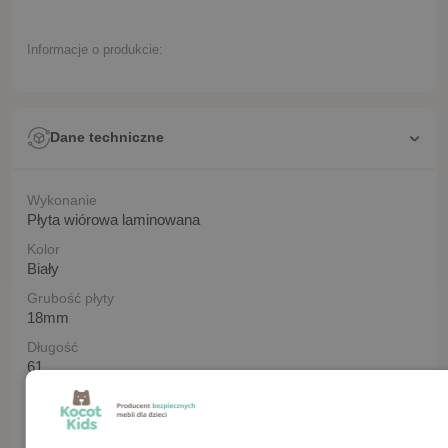
Informacje o produkcie:
Dane techniczne
Wykonanie
Płyta wiórowa laminowana
Kolor
Biały
Grubość płyty
18mm
Długość
61
Szerokość
90
Szerokość frontu