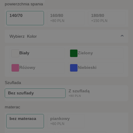
powierzchnia spania
140/70
160/80
180/80
+80 PLN
+150 PLN
Wybierz Kolor
Biały
Zielony
Różowy
Niebieski
szuflada
Z szufladą
Bez szuflady
+80 PLN
materac
bez materaca
piankowy
+60 PLN