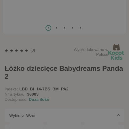
Wyprodukowano w
(0)
Polsce
Łóżko dziecięce Babydreams Panda
2
Indeks:
LBD_BI_14-7BS_BM_PA2
Nr artykułu:
36989
Dostępność:
Duża ilość
Wybierz Wzór