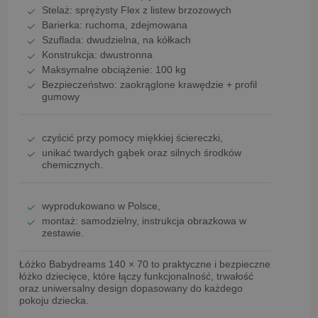
Stelaż:
sprężysty Flex z listew brzozowych
Barierka:
ruchoma, zdejmowana
Szuflada:
dwudzielna, na kółkach
Konstrukcja:
dwustronna
Maksymalne obciążenie:
100 kg
Bezpieczeństwo:
zaokrąglone krawędzie + profil
gumowy
czyścić przy pomocy
miękkiej ściereczki
,
unikać
twardych gąbek oraz silnych środków
chemicznych
.
wyprodukowano w Polsce
,
montaż:
samodzielny
, instrukcja obrazkowa w
zestawie.
Łóżko Babydreams 140 × 70
to praktyczne i bezpieczne
łóżko dziecięce, które łączy funkcjonalność, trwałość
oraz uniwersalny design dopasowany do każdego
pokoju dziecka.