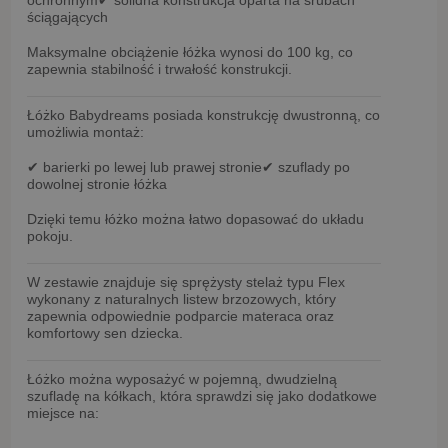
ściągających
Maksymalne obciążenie łóżka wynosi
do 100 kg
, co
zapewnia stabilność i trwałość konstrukcji.
Łóżko Babydreams posiada
konstrukcję dwustronną
, co
umożliwia montaż:
✔ barierki po lewej lub prawej stronie
✔ szuflady po
dowolnej stronie łóżka
Dzięki temu łóżko można łatwo dopasować do układu
pokoju.
W zestawie znajduje się
sprężysty stelaż typu Flex
wykonany z naturalnych
listew brzozowych
, który
zapewnia odpowiednie podparcie materaca oraz
komfortowy sen dziecka.
Łóżko można wyposażyć w
pojemną, dwudzielną
szufladę na kółkach
, która sprawdzi się jako dodatkowe
miejsce na: