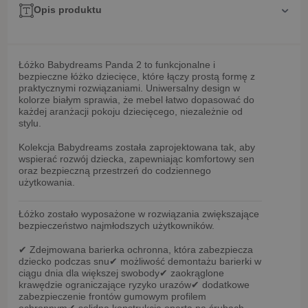
Opis produktu
Łóżko Babydreams Panda 2
to funkcjonalne i
bezpieczne łóżko dziecięce, które łączy prostą formę z
praktycznymi rozwiązaniami. Uniwersalny design w
kolorze białym sprawia, że mebel łatwo dopasować do
każdej aranżacji pokoju dziecięcego, niezależnie od
stylu.
Kolekcja
Babydreams
została zaprojektowana tak, aby
wspierać rozwój dziecka, zapewniając komfortowy sen
oraz bezpieczną przestrzeń do codziennego
użytkowania.
Łóżko zostało wyposażone w rozwiązania zwiększające
bezpieczeństwo najmłodszych użytkowników.
✔
Zdejmowana barierka ochronna
, która zabezpiecza
dziecko podczas snu
✔ możliwość
demontażu barierki w
ciągu dnia
dla większej swobody
✔
zaokrąglone
krawędzie
ograniczające ryzyko urazów
✔ dodatkowe
zabezpieczenie frontów
gumowym profilem
ochronnym
✔ solidna konstrukcja oparta na
śrubach