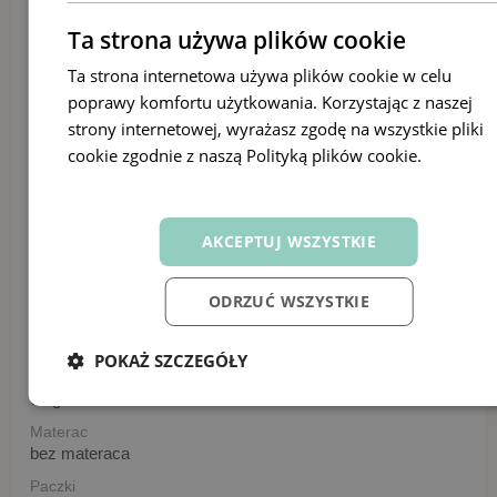
80 / 90 / 90 cm
Ta strona używa plików cookie
Wysokość
144
Ta strona internetowa używa plików cookie w celu
poprawy komfortu użytkowania. Korzystając z naszej
Długość powierzchni spania
140 / 160 / 180 cm
strony internetowej, wyrażasz zgodę na wszystkie pliki
cookie zgodnie z naszą Polityką plików cookie.
Dowiedz
Szerokość powierzchni spania
się więcej
70 / 80 / 80 cm
Szerokość szuflady
127,6 / 147,6 / 167,6 cm
AKCEPTUJ WSZYSTKIE
Głębokość szuflady
58 cm
ODRZUĆ WSZYSTKIE
Maksymalne obciążenie szuflady
100 kg
POKAŻ SZCZEGÓŁY
Maksymalne obciążenie
6 kg
Materac
bez materaca
Paczki