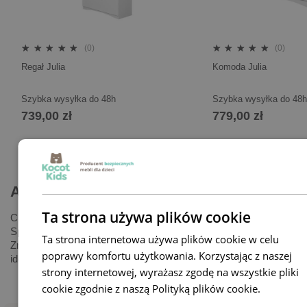
(0)
(0)
Regał Julia
Komoda Julia
Szybka wysyłka do 48h
Szybka wysyłka do 48h
739,00 zł
779,00 zł
Aktualności
Ta strona używa plików cookie
Chcesz stworzyć bezpieczny i inspirujący pokój dla dziecka?
Sprawdź nasze porady, inspiracje i praktyczne rozwiązania.
Ta strona internetowa używa plików cookie w celu
Znajdziesz tu wszystko, czego potrzebujesz, by urządzić
poprawy komfortu użytkowania. Korzystając z naszej
idealną przestrzeń dla swojej pociechy.
strony internetowej, wyrażasz zgodę na wszystkie pliki
cookie zgodnie z naszą Polityką plików cookie.
Dowiedz
się więcej