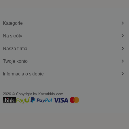
keyboard_arrow_right
Kategorie
keyboard_arrow_right
Na skróty
keyboard_arrow_right
Nasza firma
keyboard_arrow_right
Twoje konto
keyboard_arrow_right
Informacja o sklepie
2026 © Copyright by
kocotkids.com