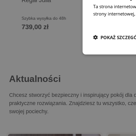
Regał Julia
Komod
Ta strona interneto
strony internetowej,
Szybka wysyłka do 48h
Szybka w
Dowiedz się więcej
739,00 zł
779,0
POKAŻ SZCZEG
Dodaj do koszyka
Dodaj 
Aktualności
Chcesz stworzyć bezpieczny i inspirujący pokój dla 
praktyczne rozwiązania. Znajdziesz tu wszystko, cze
swojej pociechy.