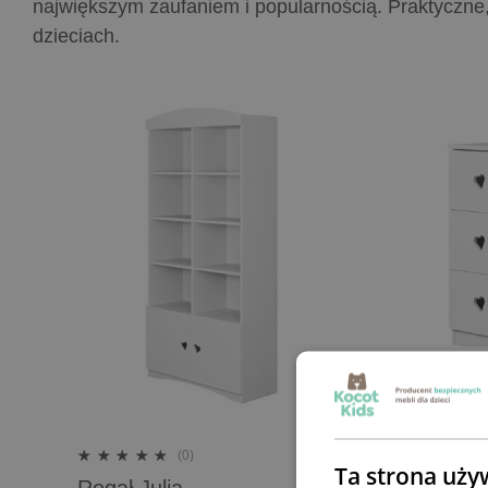
największym zaufaniem i popularnością. Praktyczne,
dzieciach.
(0)
Ta strona uży