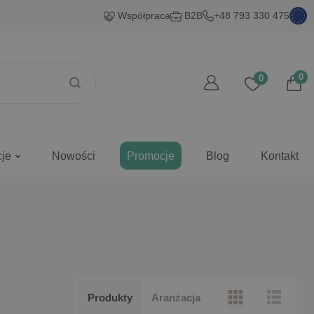
Współpraca
B2B
+48 793 330 475
0
0
cje
Nowości
Promocje
Blog
Kontakt
Produkty
Aranżacja