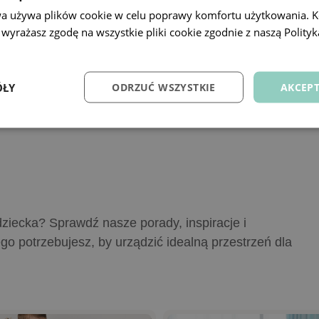
a Julia
Biurko Babydreams
wa używa plików cookie w celu poprawy komfortu użytkowania. Ko
 wyrażasz zgodę na wszystkie pliki cookie zgodnie z naszą Polityk
ysyłka do 48h
Szybka wysyłka do 48h
0 zł
559,00 zł
ÓŁY
ODRZUĆ WSZYSTKIE
AKCEPT
do koszyka
Dodaj do koszyka
dziecka? Sprawdź nasze porady, inspiracje i
go potrzebujesz, by urządzić idealną przestrzeń dla