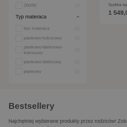
Szybka wy
200/90
2
1 549,
Typ materaca
Dodaj 
bez materaca
2
piankowo-kokosowy
2
piankowo-lateksowo-
2
kokosowy
piankowo-lateksowy
2
piankowy
2
Bestsellery
Najchętniej wybierane produkty przez rodziców! Zob