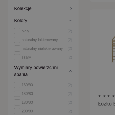
Kolekcje
Kolory
biały
2
naturalny lakierowany
2
naturalny nielakierowany
2
szary
2
Wymiary powierzchni
spania
160/80
2
180/80
2
180/90
2
Łóżko 
200/80
2