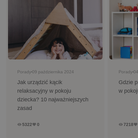
Porady
Porady
09 października 2024
04
Jak urządzić kącik
Gdzie 
relaksacyjny w pokoju
w pokoj
dziecka? 10 najważniejszych
zasad
5322
0
7218
remove_red_eye
favorite
remove_red_eye
favorite