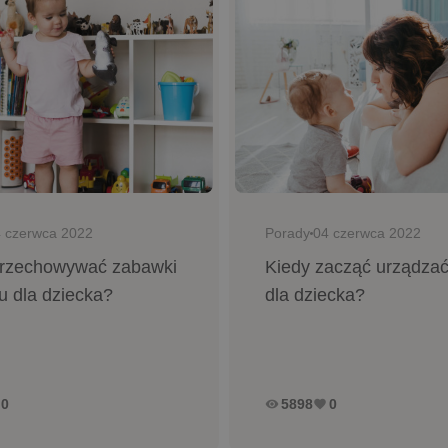
Porady
 czerwca 2022
04 czerwca 2022
przechowywać zabawki
Kiedy zacząć urządzać
u dla dziecka?
dla dziecka?
0
5898
0
remove_red_eye
favorite