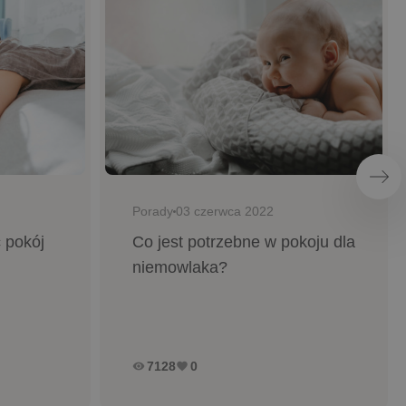
Nas
Porady
03 czerwca 2022
 pokój
Co jest potrzebne w pokoju dla
niemowlaka?
7128
0
remove_red_eye
favorite