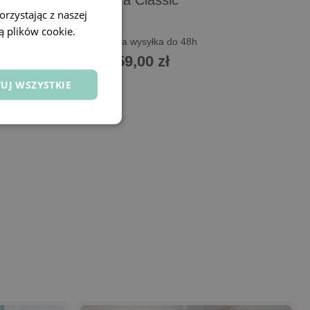
Szafa Classic
rzystając z naszej
ą plików cookie.
Szybka wysyłka do 48h
1 259,00 zł
UJ WSZYSTKIE
Dodaj do koszyka