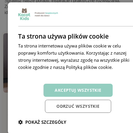
Sprawdź nasze porady, inspiracje i praktyczne rozwiązania.
Znajdziesz tu wszystko, czego potrzebujesz, by urządzić
idealną przestrzeń dla swojej pociechy.
Ta strona używa plików cookie
Ta strona internetowa używa plików cookie w celu
poprawy komfortu użytkowania. Korzystając z naszej
strony internetowej, wyrażasz zgodę na wszystkie pliki
cookie zgodnie z naszą Polityką plików cookie.
Dowiedz
się więcej
AKCEPTUJ WSZYSTKIE
Porady
09 października 2024
Porady
ODRZUĆ WSZYSTKIE
Jak urządzić kącik relaksacyjny w pokoju
Gdzie 
dziecka? 10 najważniejszych zasad
dzieck
POKAŻ SZCZEGÓŁY
5322
0
7218
remove_red_eye
favorite
remove_red_eye