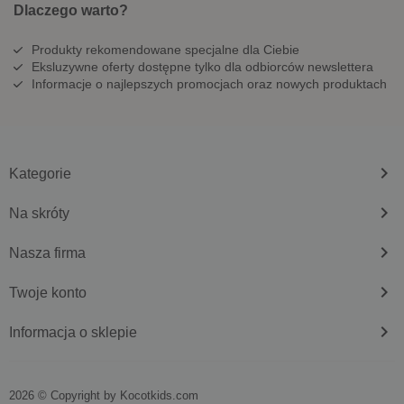
Dlaczego warto?
Produkty rekomendowane specjalne dla Ciebie
Eksluzywne oferty dostępne tylko dla odbiorców newslettera
Informacje o najlepszych promocjach oraz nowych produktach
keyboard_arrow_right
Kategorie
keyboard_arrow_right
Na skróty
keyboard_arrow_right
Nasza firma
keyboard_arrow_right
Twoje konto
keyboard_arrow_right
Informacja o sklepie
2026 © Copyright by
kocotkids.com