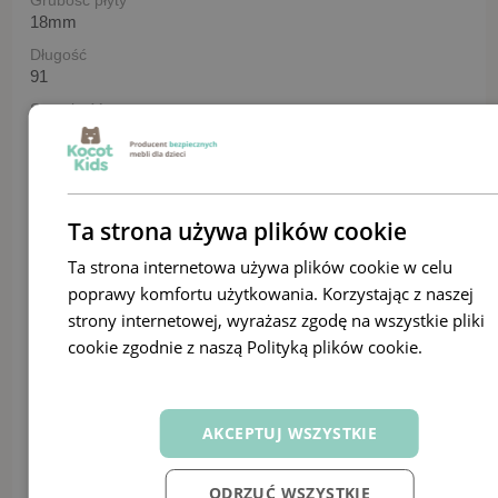
18mm
Długość
91
Szerokość
84
Szerokość frontu
84 cm
Wysokość
Ta strona używa plików cookie
190
Ta strona internetowa używa plików cookie w celu
Wysokość frontu
poprawy komfortu użytkowania. Korzystając z naszej
65 / 91 cm
strony internetowej, wyrażasz zgodę na wszystkie pliki
Długość powierzchni spania
cookie zgodnie z naszą Polityką plików cookie.
Dowiedz
180 cm
się więcej
Szerokość powierzchni spania
80 cm
AKCEPTUJ WSZYSTKIE
Maksymalne obciążenie szuflady
100 kg
Materac
ODRZUĆ WSZYSTKIE