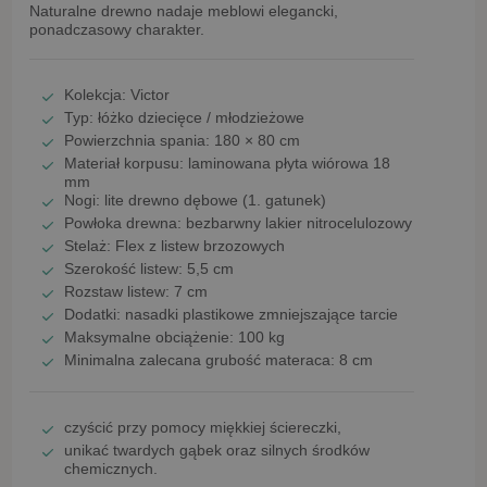
Naturalne drewno nadaje meblowi elegancki,
ponadczasowy charakter.
Kolekcja:
Victor
Typ:
łóżko dziecięce / młodzieżowe
Powierzchnia spania:
180 × 80 cm
Materiał korpusu: laminowana płyta wiórowa
18
mm
Nogi:
lite drewno dębowe (1. gatunek)
Powłoka drewna: bezbarwny lakier nitrocelulozowy
Stelaż:
Flex z listew brzozowych
Szerokość listew:
5,5 cm
Rozstaw listew:
7 cm
Dodatki:
nasadki plastikowe zmniejszające tarcie
Maksymalne obciążenie:
100 kg
Minimalna zalecana grubość materaca:
8 cm
czyścić przy pomocy
miękkiej ściereczki
,
unikać
twardych gąbek oraz silnych środków
chemicznych
.