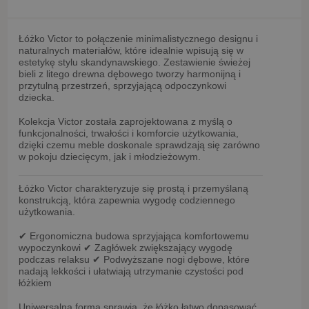
Łóżko Victor
to połączenie minimalistycznego designu i
naturalnych materiałów, które idealnie wpisują się w
estetykę stylu skandynawskiego. Zestawienie
świeżej
bieli z litego drewna dębowego
tworzy harmonijną i
przytulną przestrzeń, sprzyjającą odpoczynkowi
dziecka.
Kolekcja
Victor
została zaprojektowana z myślą o
funkcjonalności, trwałości i komforcie użytkowania,
dzięki czemu meble doskonale sprawdzają się zarówno
w pokoju dziecięcym, jak i młodzieżowym.
Łóżko Victor charakteryzuje się prostą i przemyślaną
konstrukcją, która zapewnia wygodę codziennego
użytkowania.
✔
Ergonomiczna budowa
sprzyjająca komfortowemu
wypoczynkowi
✔
Zagłówek
zwiększający wygodę
podczas relaksu
✔
Podwyższane nogi dębowe
, które
nadają lekkości i ułatwiają utrzymanie czystości pod
łóżkiem
Uniwersalna forma sprawia, że łóżko łatwo dopasować