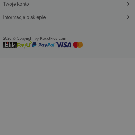
keyboard_arrow_right
Twoje konto
keyboard_arrow_right
Informacja o sklepie
2026 © Copyright by
kocotkids.com