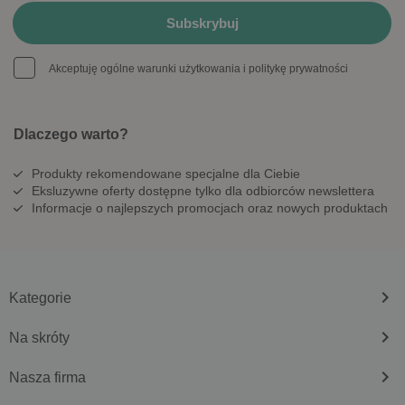
Akceptuję ogólne warunki użytkowania i politykę prywatności
Dlaczego warto?
Produkty rekomendowane specjalne dla Ciebie
Eksluzywne oferty dostępne tylko dla odbiorców newslettera
Informacje o najlepszych promocjach oraz nowych produktach
keyboard_arrow_right
Kategorie
keyboard_arrow_right
Na skróty
keyboard_arrow_right
Nasza firma