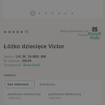
Wyprodukowano w
(0)
Polsce
Łóżko dziecięce Victor
Indeks:
LVI_BI_18-8BS_BM
Nr artykułu:
29149
Dostępność:
Duża ilość
materac
bez materaca
piankowy
piankowo-kokosowy
piankowo-lateksowy
+280 PLN
+400 PLN