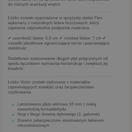
do różnych aranżacji wnętrz.
Łóżko zostało wyposażone w
sprężysty stelaż Flex
wykonany z naturalnych
listew brzozowych
, który
zapewnia odpowiednie podparcie materaca.
✔ szerokość listew:
5,5 cm
✔ rozstaw listew:
7 cm
✔
nasadki plastikowe
ograniczające tarcie i poprawiające
stabilność
Dodatkowo zastosowanie
długich płyt połączonych od
spodu łącznikiem
wzmacnia konstrukcję i zwiększa jej
trwałość.
Łóżko Victor zostało wykonane z materiałów
zapewniających trwałość oraz bezpieczeństwo
użytkowania.
Laminowana płyta wiórowa 18 mm
z niską
zawartością formaldehydu
Nogi z litego drewna dębowego (1. gatunek)
Drewno zabezpieczone
atestowanym lakierem
nitrocelulozowym