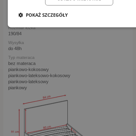
bez materaca
Paczki
POKAŻ SZCZEGÓŁY
2
Rozmiar łóźka
190/84
Wysyłka
do 48h
Typ materaca
bez materaca
piankowo-kokosowy
piankowo-lateksowo-kokosowy
piankowo-lateksowy
piankowy