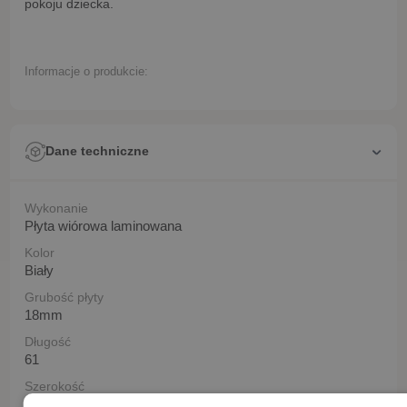
pokoju dziecka.
Informacje o produkcie:
Dane techniczne
Wykonanie
Płyta wiórowa laminowana
Kolor
Biały
Grubość płyty
18mm
Długość
61
Szerokość
80