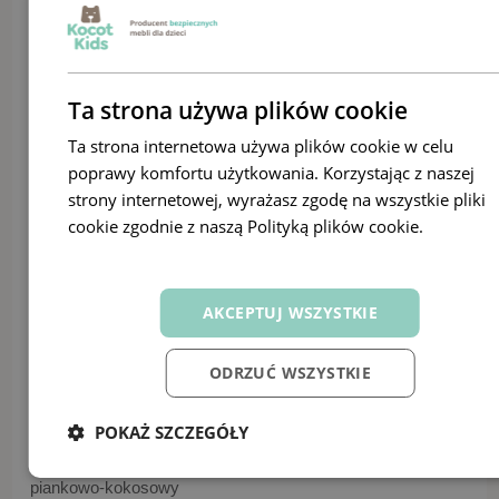
Szerokość frontu
80 / 90 / 90 cm
Wysokość
Ta strona używa plików cookie
144
Długość powierzchni spania
Ta strona internetowa używa plików cookie w celu
140 / 160 / 180 cm
poprawy komfortu użytkowania. Korzystając z naszej
Szerokość powierzchni spania
strony internetowej, wyrażasz zgodę na wszystkie pliki
70 / 80 / 80 cm
cookie zgodnie z naszą Polityką plików cookie.
Dowiedz
Szerokość szuflady
się więcej
127,6 / 147,6 / 167,6 cm
Głębokość szuflady
AKCEPTUJ WSZYSTKIE
58 cm
Maksymalne obciążenie szuflady
ODRZUĆ WSZYSTKIE
100 kg
Maksymalne obciążenie
POKAŻ SZCZEGÓŁY
6 kg
Materac
piankowo-kokosowy