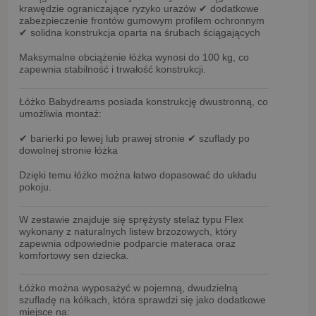
krawędzie
ograniczające ryzyko urazów
✔ dodatkowe
zabezpieczenie frontów
gumowym profilem ochronnym
✔ solidna konstrukcja oparta na
śrubach ściągających
Maksymalne obciążenie łóżka wynosi
do 100 kg
, co
zapewnia stabilność i trwałość konstrukcji.
Łóżko Babydreams posiada
konstrukcję dwustronną
, co
umożliwia montaż:
✔ barierki po lewej lub prawej stronie
✔ szuflady po
dowolnej stronie łóżka
Dzięki temu łóżko można łatwo dopasować do układu
pokoju.
W zestawie znajduje się
sprężysty stelaż typu Flex
wykonany z naturalnych
listew brzozowych
, który
zapewnia odpowiednie podparcie materaca oraz
komfortowy sen dziecka.
Łóżko można wyposażyć w
pojemną, dwudzielną
szufladę na kółkach
, która sprawdzi się jako dodatkowe
miejsce na: