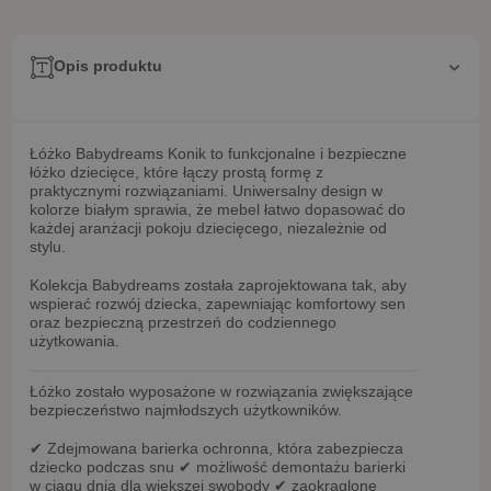
Opis produktu
Łóżko Babydreams Konik
to funkcjonalne i bezpieczne
łóżko dziecięce, które łączy prostą formę z
praktycznymi rozwiązaniami. Uniwersalny design w
kolorze białym sprawia, że mebel łatwo dopasować do
każdej aranżacji pokoju dziecięcego, niezależnie od
stylu.
Kolekcja
Babydreams
została zaprojektowana tak, aby
wspierać rozwój dziecka, zapewniając komfortowy sen
oraz bezpieczną przestrzeń do codziennego
użytkowania.
Łóżko zostało wyposażone w rozwiązania zwiększające
bezpieczeństwo najmłodszych użytkowników.
✔
Zdejmowana barierka ochronna
, która zabezpiecza
dziecko podczas snu
✔ możliwość
demontażu barierki
w ciągu dnia
dla większej swobody
✔
zaokrąglone