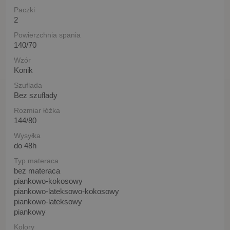
Paczki
2
Powierzchnia spania
140/70
Wzór
Konik
Szuflada
Bez szuflady
Rozmiar łóźka
144/80
Wysyłka
do 48h
Typ materaca
bez materaca
piankowo-kokosowy
piankowo-lateksowo-kokosowy
piankowo-lateksowy
piankowy
Kolory