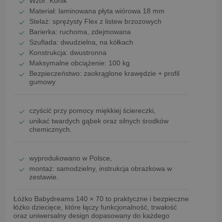
Wzór:
Konik
Materiał: laminowana płyta wiórowa
18 mm
Stelaż:
sprężysty Flex z listew brzozowych
Barierka:
ruchoma, zdejmowana
Szuflada:
dwudzielna, na kółkach
Konstrukcja:
dwustronna
Maksymalne obciążenie:
100 kg
Bezpieczeństwo:
zaokrąglone krawędzie + profil
gumowy
czyścić przy pomocy
miękkiej ściereczki
,
unikać
twardych gąbek oraz silnych środków
chemicznych
.
wyprodukowano w Polsce
,
montaż:
samodzielny
, instrukcja obrazkowa w
zestawie.
Łóżko Babydreams 140 × 70
to praktyczne i bezpieczne
łóżko dziecięce, które łączy funkcjonalność, trwałość
oraz uniwersalny design dopasowany do każdego