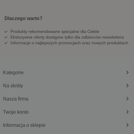
Dlaczego warto?
Produkty rekomendowane specjalne dla Ciebie
Eksluzywne oferty dostępne tylko dla odbiorców newslettera
Informacje o najlepszych promocjach oraz nowych produktach
keyboard_arrow_right
Kategorie
keyboard_arrow_right
Na skróty
keyboard_arrow_right
Nasza firma
keyboard_arrow_right
Twoje konto
keyboard_arrow_right
Informacja o sklepie