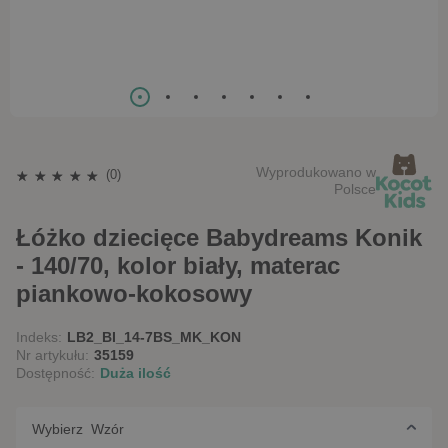
Wyprodukowano w
(0)
Polsce
Łóżko dziecięce Babydreams Konik
- 140/70, kolor biały, materac
piankowo-kokosowy
Indeks:
LB2_BI_14-7BS_MK_KON
Nr artykułu:
35159
Dostępność:
Duża ilość
Wybierz Wzór