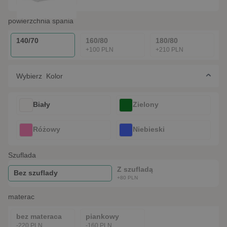
powierzchnia spania
140/70
160/80
180/80
+100 PLN
+210 PLN
Wybierz Kolor
Biały
Zielony
Różowy
Niebieski
szuflada
Z szufladą
Bez szuflady
+80 PLN
materac
bez materaca
piankowy
-220 PLN
-160 PLN