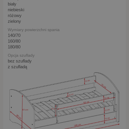
biały
niebieski
różowy
zielony
Wymiary powierzchni spania
140/70
160/80
180/80
Opcja szuflady
bez szuflady
z szufladą