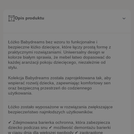
Opis produktu
Łóżko Babydreams bez wzoru
to funkcjonalne i
bezpieczne łóżko dziecięce, które łączy prostą formę z
praktycznymi rozwiązaniami. Uniwersalny design w
kolorze białym sprawia, że mebel łatwo dopasować do
każdej aranżacji pokoju dziecięcego, niezależnie od
stylu.
Kolekcja
Babydreams
została zaprojektowana tak, aby
wspierać rozwój dziecka, zapewniając komfortowy sen
oraz bezpieczną przestrzeń do codziennego
użytkowania.
Łóżko zostało wyposażone w rozwiązania zwiększające
bezpieczeństwo najmłodszych użytkowników.
✔
Zdejmowana barierka ochronna
, która zabezpiecza
dziecko podczas snu
✔ możliwość
demontażu barierki
w ciągu dnia
dla większej swobody
✔
zaokrąglone