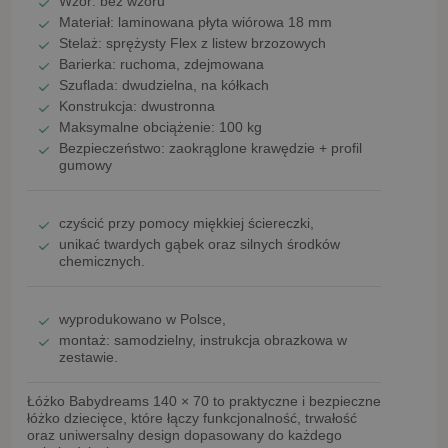
Wzór:
bez wzoru
Materiał: laminowana płyta wiórowa
18 mm
Stelaż:
sprężysty Flex z listew brzozowych
Barierka:
ruchoma, zdejmowana
Szuflada:
dwudzielna, na kółkach
Konstrukcja:
dwustronna
Maksymalne obciążenie:
100 kg
Bezpieczeństwo:
zaokrąglone krawędzie + profil
gumowy
czyścić przy pomocy
miękkiej ściereczki
,
unikać
twardych gąbek oraz silnych środków
chemicznych
.
wyprodukowano w Polsce
,
montaż:
samodzielny
, instrukcja obrazkowa w
zestawie.
Łóżko Babydreams 140 × 70
to praktyczne i bezpieczne
łóżko dziecięce, które łączy funkcjonalność, trwałość
oraz uniwersalny design dopasowany do każdego