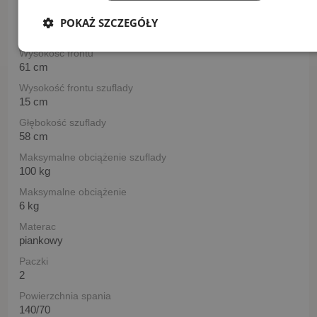
Wysokość
POKAŻ SZCZEGÓŁY
144
Wysokość frontu
61 cm
Wysokość frontu szuflady
15 cm
Głębokość szuflady
58 cm
Maksymalne obciążenie szuflady
100 kg
Maksymalne obciążenie
6 kg
Materac
piankowy
Paczki
2
Powierzchnia spania
140/70