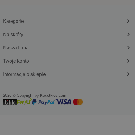
keyboard_arrow_right
Kategorie
keyboard_arrow_right
Na skróty
keyboard_arrow_right
Nasza firma
keyboard_arrow_right
Twoje konto
keyboard_arrow_right
Informacja o sklepie
2026 © Copyright by
kocotkids.com