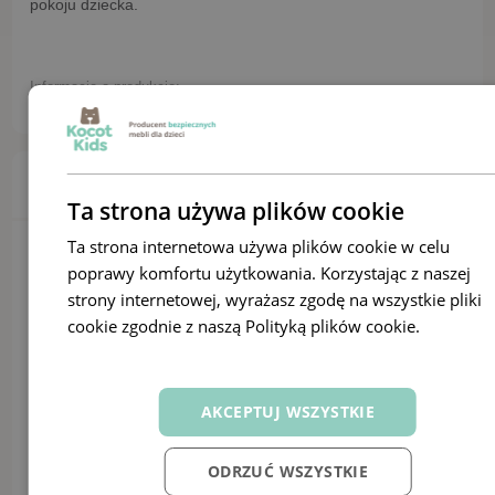
pokoju dziecka.
Informacje o produkcie:
Dane techniczne
Ta strona używa plików cookie
Ta strona internetowa używa plików cookie w celu
Wykonanie
poprawy komfortu użytkowania. Korzystając z naszej
Płyta wiórowa laminowana
strony internetowej, wyrażasz zgodę na wszystkie pliki
Kolor
cookie zgodnie z naszą Polityką plików cookie.
Dowiedz
Biały
się więcej
Grubość płyty
18mm
AKCEPTUJ WSZYSTKIE
Długość
61
Szerokość
ODRZUĆ WSZYSTKIE
80