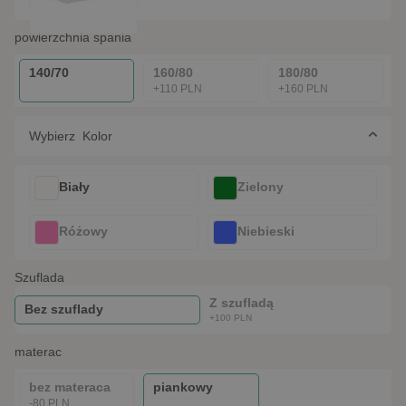
powierzchnia spania
140/70
160/80
180/80
+110 PLN
+160 PLN
Wybierz Kolor
Biały
Zielony
Różowy
Niebieski
szuflada
Z szufladą
Bez szuflady
+100 PLN
materac
bez materaca
piankowy
-80 PLN