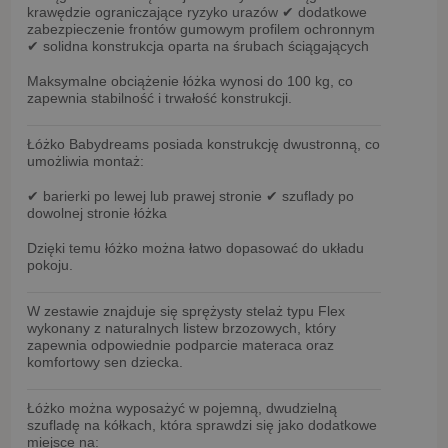
krawędzie
ograniczające ryzyko urazów
✔ dodatkowe
zabezpieczenie frontów
gumowym profilem ochronnym
✔ solidna konstrukcja oparta na
śrubach ściągających
Maksymalne obciążenie łóżka wynosi
do 100 kg
, co
zapewnia stabilność i trwałość konstrukcji.
Łóżko Babydreams posiada
konstrukcję dwustronną
, co
umożliwia montaż:
✔ barierki po lewej lub prawej stronie
✔ szuflady po
dowolnej stronie łóżka
Dzięki temu łóżko można łatwo dopasować do układu
pokoju.
W zestawie znajduje się
sprężysty stelaż typu Flex
wykonany z naturalnych
listew brzozowych
, który
zapewnia odpowiednie podparcie materaca oraz
komfortowy sen dziecka.
Łóżko można wyposażyć w
pojemną, dwudzielną
szufladę na kółkach
, która sprawdzi się jako dodatkowe
miejsce na: