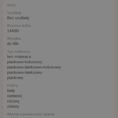
Wzór
Szuflada
Bez szuflady
Rozmiar łóźka
144/80
Wysyłka
do 48h
Typ materaca
bez materaca
piankowo-kokosowy
piankowo-lateksowo-kokosowy
piankowo-lateksowy
piankowy
Kolory
biały
niebieski
różowy
zielony
Wymiary powierzchni spania